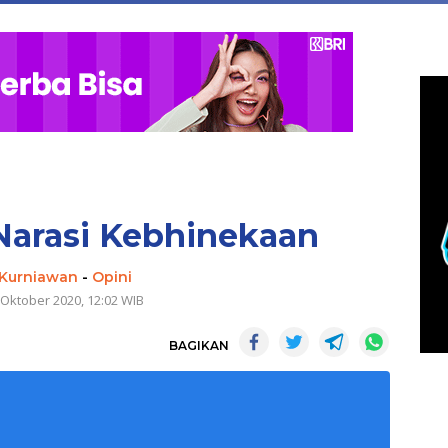
arasi Kebhinekaan
 Kurniawan
-
Opini
 Oktober 2020, 12:02 WIB
BAGIKAN