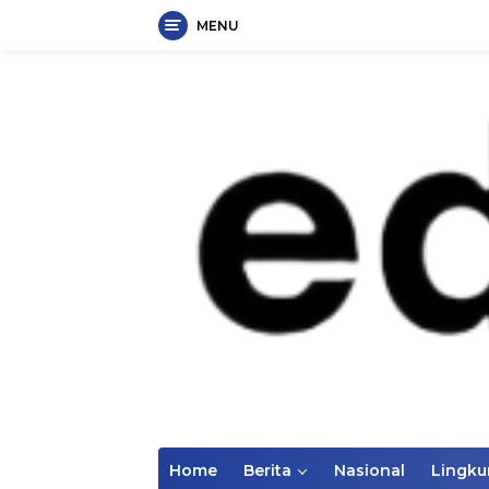
MENU
Langsung
ke
konten
Home
Berita
Nasional
Lingk