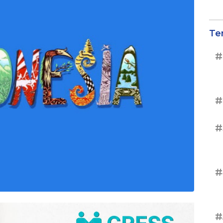
Te
#
#
#
#
#