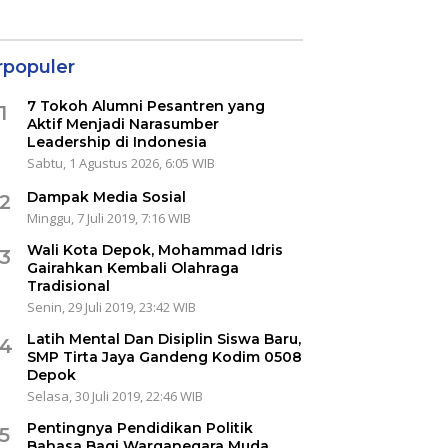
rpopuler
7 Tokoh Alumni Pesantren yang
1
Aktif Menjadi Narasumber
Leadership di Indonesia
Sabtu, 1 Agustus 2026, 6:05 WIB
Dampak Media Sosial
2
Minggu, 7 Juli 2019, 7:16 WIB
Wali Kota Depok, Mohammad Idris
3
Gairahkan Kembali Olahraga
Tradisional
Senin, 29 Juli 2019, 23:42 WIB
Latih Mental Dan Disiplin Siswa Baru,
4
SMP Tirta Jaya Gandeng Kodim 0508
Depok
Selasa, 30 Juli 2019, 22:46 WIB
Pentingnya Pendidikan Politik
5
Bahasa Bagi Warganegara Muda