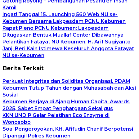
Gotong Royong – Pembangunan Pesantren Insan
Kamil
Ingat! Tanggal 15, Launching 560 Web NU se-
Kebumen Bersama Lakpesdam PCNU Kebumen
Rapat Pleno PCNU Kebumen: Lakpesdam
Ditugaskan Bentuk Muallaf Center Dibawahnya
Pelantikan Fatayat NU Kebumen, H. Arif Sugiyanto
Janji Beri Kain Istimewa Keseluruh Anggota Fatayat
NU se-Kebumen
Berita Terkait
Perkuat Integritas dan Soliditas Organisasi, PDAM
Kebumen Tutup Tahun dengan Muhasabah dan Aksi
Sosial
Kebumen Berjaya di Ajang Human Capital Awards
2025, Sabet Empat Penghargaan Sekaligus
KKN UNDIP Gelar Pelatihan Eco Enzyme di
Wonosobo
Soal Pengeroyokan, KH. Afifudin Chanif Berpotensi
Dipanggil Polres Kebumen