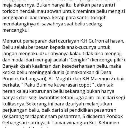
meja dapurnya. Bukan hanya itu, bahkan para santri
toriqoh hendak mau sowan untuk meminta beliu mengisi
pengajian di daeranya, kerap para santri toriqoh
mendatanginya di sawahnya saat beliu sedang
mencangkul.
Menurut pemaparan dari dzuriayah K.H Gufron al hasan,
Beliu selalu berpesan kepada anak-cucunya untuk
jangan mengaku dzuriahyanya kalau tidak bisa mengaji,
dan modal dari mengaji adalah “Cengkir” (kencenge pikir).
Banyak kisah kealiman dan kesederhanaan beliu, maka
ketika beliu meninggal dunia (dimakamkan di Desa
Pondok Gebangsari), Al- Maghfurlah K.H Maemun Zubair
berkata, “ Paku Bumine kuwarasan copot “ . dan tak
heran kalau keturunan beliu sekarang bukan hanya
banyak dari segi kwantitas tetapi juga alim- alim dari segi
kulitasnya. Sekerang ini para dzuriyah melanjutkan
perjuangan beliu, baik dari sisi pendidikan pesantren
(sekarang terdapat enam pesantren, 5 didaerah Pondok
Gebangsari satunya di Tamanwinangun Kec. Kebumen