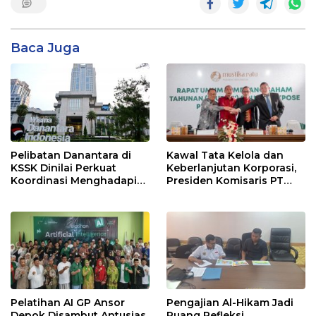
Baca Juga
Pelibatan Danantara di
Kawal Tata Kelola dan
KSSK Dinilai Perkuat
Keberlanjutan Korporasi,
Koordinasi Menghadapi
Presiden Komisaris PT
Risiko Ekonomi Global
Mustika Ratu Tbk Perkuat
Langkah Menuju Pasar
Global
Pelatihan AI GP Ansor
Pengajian Al-Hikam Jadi
Depok Disambut Antusias,
Ruang Refleksi