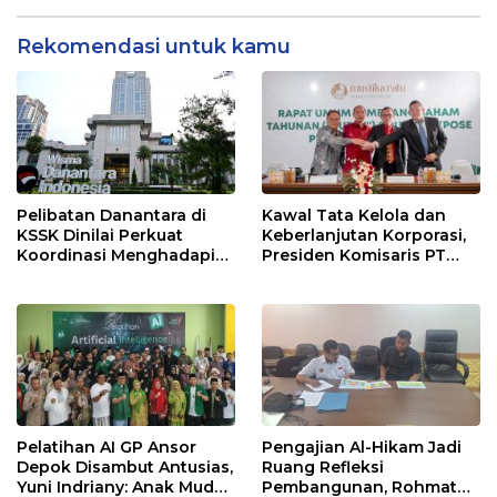
Bisnis Craft MCEBI 2026
terhadap Aspirasi Publik
Rekomendasi untuk kamu
Pelibatan Danantara di
Kawal Tata Kelola dan
KSSK Dinilai Perkuat
Keberlanjutan Korporasi,
Koordinasi Menghadapi
Presiden Komisaris PT
Risiko Ekonomi Global
Mustika Ratu Tbk Perkuat
Langkah Menuju Pasar
Global
Pelatihan AI GP Ansor
Pengajian Al-Hikam Jadi
Depok Disambut Antusias,
Ruang Refleksi
Yuni Indriany: Anak Muda
Pembangunan, Rohmat