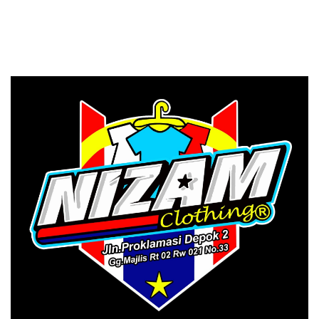
Harus Jadi Pencipta
Rospari: Mari Menilai
Teknologi
Secara Utuh