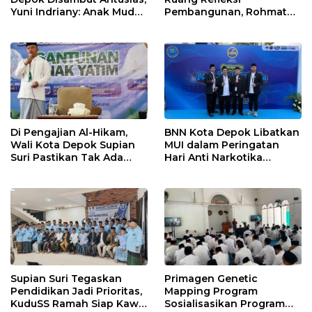
Yuni Indriany: Anak Muda
Pembangunan, Rohmat
Harus Jadi Pencipta
Rospari: Mari Menilai
Teknologi
Secara Utuh
Di Pengajian Al-Hikam,
BNN Kota Depok Libatkan
Wali Kota Depok Supian
MUI dalam Peringatan
Suri Pastikan Tak Ada
Hari Anti Narkotika
Anak Putus Sekolah
Internasional 2026,
Rohmat Rospari:
Pencegahan Dimulai dari
Keluarga
Supian Suri Tegaskan
Primagen Genetic
Pendidikan Jadi Prioritas,
Mapping Program
KuduSS Ramah Siap Kawal
Sosialisasikan Program