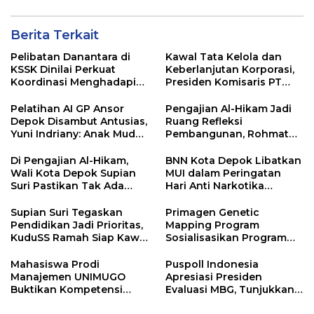
Berita Terkait
Pelibatan Danantara di
Kawal Tata Kelola dan
KSSK Dinilai Perkuat
Keberlanjutan Korporasi,
Koordinasi Menghadapi
Presiden Komisaris PT
Risiko Ekonomi Global
Mustika Ratu Tbk Perkuat
Langkah Menuju Pasar
Pelatihan AI GP Ansor
Pengajian Al-Hikam Jadi
Global
Depok Disambut Antusias,
Ruang Refleksi
Yuni Indriany: Anak Muda
Pembangunan, Rohmat
Harus Jadi Pencipta
Rospari: Mari Menilai
Teknologi
Secara Utuh
Di Pengajian Al-Hikam,
BNN Kota Depok Libatkan
Wali Kota Depok Supian
MUI dalam Peringatan
Suri Pastikan Tak Ada
Hari Anti Narkotika
Anak Putus Sekolah
Internasional 2026,
Rohmat Rospari:
Supian Suri Tegaskan
Primagen Genetic
Pencegahan Dimulai dari
Pendidikan Jadi Prioritas,
Mapping Program
Keluarga
KuduSS Ramah Siap Kawal
Sosialisasikan Program
Program Kerakyatan
Pemetaan SDM &
Pemkot Depok
Pengembangan Minat,
Mahasiswa Prodi
Puspoll Indonesia
Bakat dan Potensi Diri
Manajemen UNIMUGO
Apresiasi Presiden
Santri di Pondok
Buktikan Kompetensi
Evaluasi MBG, Tunjukkan
Pesantren Daarul
Bisnis, Sukses Raih Juara 3
Pemerintah Responsif
Muttaqien Parung Bogor