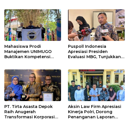
Program Kerakyatan
Pemetaan SDM &
Pemkot Depok
Pengembangan Minat,
Bakat dan Potensi Diri
Santri di Pondok
Pesantren Daarul
Muttaqien Parung Bogor
Mahasiswa Prodi
Puspoll Indonesia
Manajemen UNIMUGO
Apresiasi Presiden
Buktikan Kompetensi
Evaluasi MBG, Tunjukkan
Bisnis, Sukses Raih Juara 3
Pemerintah Responsif
Bisnis Craft MCEBI 2026
terhadap Aspirasi Publik
PT. Tirta Asasta Depok
Aksin Law Firm Apresiasi
Raih Anugerah
Kinerja Polri, Dorong
Transformasi Korporasi
Penanganan Laporan
dan Tata Kelola BUMD
Yayasan Alnaas Badru
Menuju IPO
Segera Dituntaskan