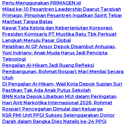
Perlu Menggunakan PRIMAGEN.id
Milad ke-10 Pesantren Leadership Daarut Tarqiyah
Primago, Pimpinan Pesantren Ingatkan Spirit Tebar
Manfaat Tanpa Batas
Kawal Tata Kelola dan Keberlanjutan Korporasi,
Presiden Komisaris PT Mustika Ratu Tbk Perkuat
Langkah Menuju Pasar Global
Pelatihan AI GP Ansor Depok Disambut Antusias,
Yuni Indriany: Anak Muda Harus Jadi Pencipta
Teknologi
Pengajian Al-Hikam Jadi Ruang Refleksi
Pembangunan, Rohmat Rospari: Mari Menilai Secara
Utuh
Di Pengajian Al-Hikam, Wali Kota Depok Supian Suri
Pastikan Tak Ada Anak Putus Sekolah
BNN Kota Depok Libatkan MUI dalam Peringatan
Hari Anti Narkotika Internasional 2026, Rohmat
Rospari: Pencegahan Dimulai dari Keluarga
KSR PMI Unit PPGI Sukses Selenggarakan Donor
Darah dalam Rangka Dies Natalis ke-24 PPGI