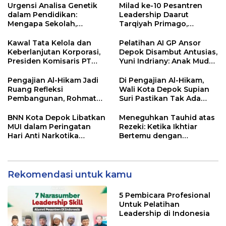
Urgensi Analisa Genetik
Milad ke-10 Pesantren
dalam Pendidikan:
Leadership Daarut
Mengapa Sekolah,
Tarqiyah Primago,
Pesantren, dan Perguruan
Pimpinan Pesantren
Tinggi Perlu
Ingatkan Spirit Tebar
Kawal Tata Kelola dan
Pelatihan AI GP Ansor
Menggunakan
Manfaat Tanpa Batas
Keberlanjutan Korporasi,
Depok Disambut Antusias,
PRIMAGEN.id
Presiden Komisaris PT
Yuni Indriany: Anak Muda
Mustika Ratu Tbk Perkuat
Harus Jadi Pencipta
Langkah Menuju Pasar
Teknologi
Pengajian Al-Hikam Jadi
Di Pengajian Al-Hikam,
Global
Ruang Refleksi
Wali Kota Depok Supian
Pembangunan, Rohmat
Suri Pastikan Tak Ada
Rospari: Mari Menilai
Anak Putus Sekolah
Secara Utuh
BNN Kota Depok Libatkan
Meneguhkan Tauhid atas
MUI dalam Peringatan
Rezeki: Ketika Ikhtiar
Hari Anti Narkotika
Bertemu dengan
Internasional 2026,
Keyakinan
Rohmat Rospari:
Pencegahan Dimulai dari
Keluarga
Rekomendasi untuk kamu
5 Pembicara Profesional
Untuk Pelatihan
Leadership di Indonesia