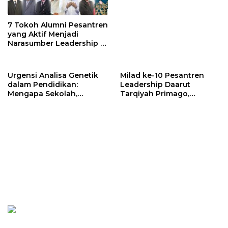
7 Tokoh Alumni Pesantren
yang Aktif Menjadi
Narasumber Leadership di
Indonesia
Urgensi Analisa Genetik
Milad ke-10 Pesantren
dalam Pendidikan:
Leadership Daarut
Mengapa Sekolah,
Tarqiyah Primago,
Pesantren, dan Perguruan
Pimpinan Pesantren
Tinggi Perlu
Ingatkan Spirit Tebar
Menggunakan
Manfaat Tanpa Batas
PRIMAGEN.id