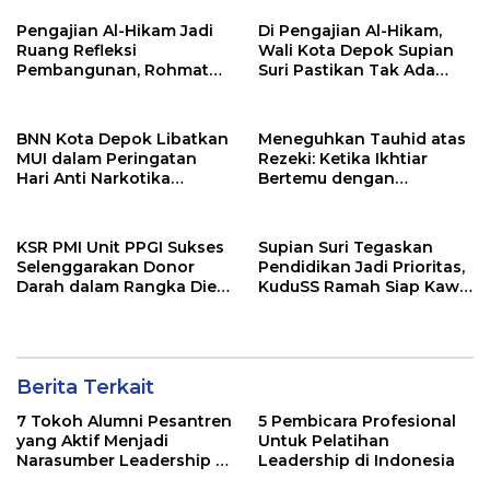
Langkah Menuju Pasar
Teknologi
Global
Pengajian Al-Hikam Jadi
Di Pengajian Al-Hikam,
Ruang Refleksi
Wali Kota Depok Supian
Pembangunan, Rohmat
Suri Pastikan Tak Ada
Rospari: Mari Menilai
Anak Putus Sekolah
Secara Utuh
BNN Kota Depok Libatkan
Meneguhkan Tauhid atas
MUI dalam Peringatan
Rezeki: Ketika Ikhtiar
Hari Anti Narkotika
Bertemu dengan
Internasional 2026,
Keyakinan
Rohmat Rospari:
Pencegahan Dimulai dari
KSR PMI Unit PPGI Sukses
Supian Suri Tegaskan
Keluarga
Selenggarakan Donor
Pendidikan Jadi Prioritas,
Darah dalam Rangka Dies
KuduSS Ramah Siap Kawal
Natalis ke-24 PPGI
Program Kerakyatan
Pemkot Depok
Berita Terkait
7 Tokoh Alumni Pesantren
5 Pembicara Profesional
yang Aktif Menjadi
Untuk Pelatihan
Narasumber Leadership di
Leadership di Indonesia
Indonesia