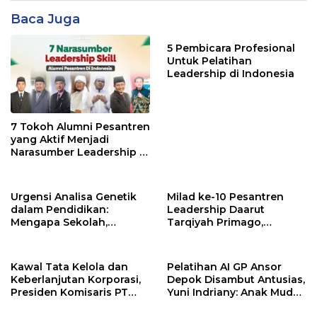
Baca Juga
5 Pembicara Profesional
Untuk Pelatihan
Leadership di Indonesia
7 Tokoh Alumni Pesantren
yang Aktif Menjadi
Narasumber Leadership di
Indonesia
Urgensi Analisa Genetik
Milad ke-10 Pesantren
dalam Pendidikan:
Leadership Daarut
Mengapa Sekolah,
Tarqiyah Primago,
Pesantren, dan Perguruan
Pimpinan Pesantren
Tinggi Perlu
Ingatkan Spirit Tebar
Menggunakan
Manfaat Tanpa Batas
Kawal Tata Kelola dan
Pelatihan AI GP Ansor
PRIMAGEN.id
Keberlanjutan Korporasi,
Depok Disambut Antusias,
Presiden Komisaris PT
Yuni Indriany: Anak Muda
Mustika Ratu Tbk Perkuat
Harus Jadi Pencipta