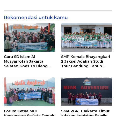
Bandung bersama
Dirgantara AIA Tour Travel
Dirgantara AIA Tour Travel
Depok
Depok
Rekomendasi untuk kamu
Guru SD Islam Al
SMP Kemala Bhayangkari
Musyarrofah Jakarta
2 Jaksel Adakan Studi
Selatan Goes To Dieng
Tour Bandung Tahun
Jogya Bersama Dirgantara
2025 Bersama Dirgantara
AIA Tour Travel
AIA Tour Travel Depok
Forum Ketua MUI
SMA PGRI 1 Jakarta Timur
Kecamatan SeKota Depok
adakan kegiatan Family