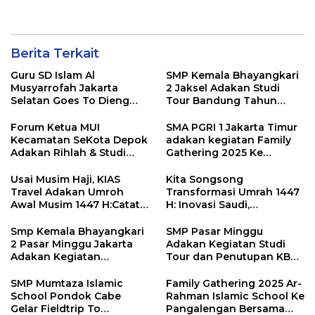
ke Bandung Jawa Barat
dengan Dirgantara AIA
Tour Travel Depok
Berita Terkait
Guru SD Islam Al
SMP Kemala Bhayangkari
Musyarrofah Jakarta
2 Jaksel Adakan Studi
Selatan Goes To Dieng
Tour Bandung Tahun
Jogya Bersama Dirgantara
2025 Bersama Dirgantara
AIA Tour Travel
AIA Tour Travel Depok
Forum Ketua MUI
SMA PGRI 1 Jakarta Timur
Kecamatan SeKota Depok
adakan kegiatan Family
Adakan Rihlah & Studi
Gathering 2025 Ke
Banding ke Yogyakarta
Yogyakarta Bersama
Bersama Dirgantara AIA
Dirgantara AIA Tour Travel
Usai Musim Haji, KIAS
Kita Songsong
Tour Travel Depok
Depok
Travel Adakan Umroh
Transformasi Umrah 1447
Awal Musim 1447 H:Catat
H: Inovasi Saudi,
Tanggalnya!
Kesempatan Kita
Smp Kemala Bhayangkari
SMP Pasar Minggu
2 Pasar Minggu Jakarta
Adakan Kegiatan Studi
Adakan Kegiatan
Tour dan Penutupan KBM
Perpisahan & Pelepasan
Siswa Kelas 9 2025 ke
Kelas IX ke Yogyakarta
Yogyakarta Bersama
SMP Mumtaza Islamic
Family Gathering 2025 Ar-
Bersama Dirgantara AIA
Dirgantara AIA Tour Travel
School Pondok Cabe
Rahman Islamic School Ke
Tour Travel
Gelar Fieldtrip To
Pangalengan Bersama