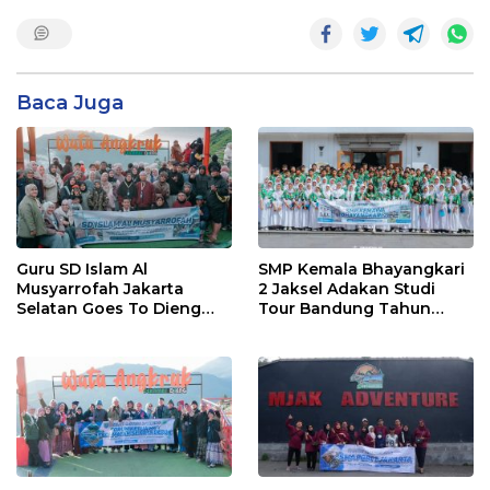
Baca Juga
Guru SD Islam Al
SMP Kemala Bhayangkari
Musyarrofah Jakarta
2 Jaksel Adakan Studi
Selatan Goes To Dieng
Tour Bandung Tahun
Jogya Bersama Dirgantara
2025 Bersama Dirgantara
AIA Tour Travel
AIA Tour Travel Depok