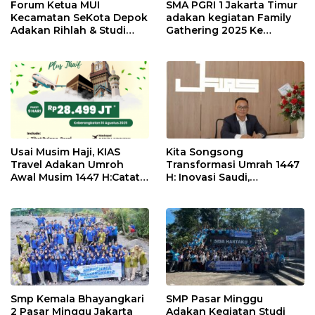
Forum Ketua MUI
SMA PGRI 1 Jakarta Timur
Kecamatan SeKota Depok
adakan kegiatan Family
Adakan Rihlah & Studi
Gathering 2025 Ke
Banding ke Yogyakarta
Yogyakarta Bersama
Bersama Dirgantara AIA
Dirgantara AIA Tour Travel
Tour Travel Depok
Depok
Usai Musim Haji, KIAS
Kita Songsong
Travel Adakan Umroh
Transformasi Umrah 1447
Awal Musim 1447 H:Catat
H: Inovasi Saudi,
Tanggalnya!
Kesempatan Kita
Smp Kemala Bhayangkari
SMP Pasar Minggu
2 Pasar Minggu Jakarta
Adakan Kegiatan Studi