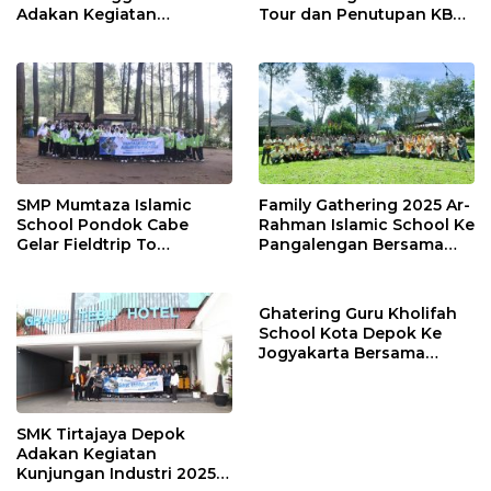
Adakan Kegiatan
Tour dan Penutupan KBM
Perpisahan & Pelepasan
Siswa Kelas 9 2025 ke
Kelas IX ke Yogyakarta
Yogyakarta Bersama
Bersama Dirgantara AIA
Dirgantara AIA Tour Travel
Tour Travel
SMP Mumtaza Islamic
Family Gathering 2025 Ar-
School Pondok Cabe
Rahman Islamic School Ke
Gelar Fieldtrip To
Pangalengan Bersama
Bandung bersama
Dirgantara AIA Tour Travel
Dirgantara AIA Tour Travel
Depok
Depok
Ghatering Guru Kholifah
School Kota Depok Ke
Jogyakarta Bersama
Dirgantara AIA Tour Travel
Depok
SMK Tirtajaya Depok
Adakan Kegiatan
Kunjungan Industri 2025