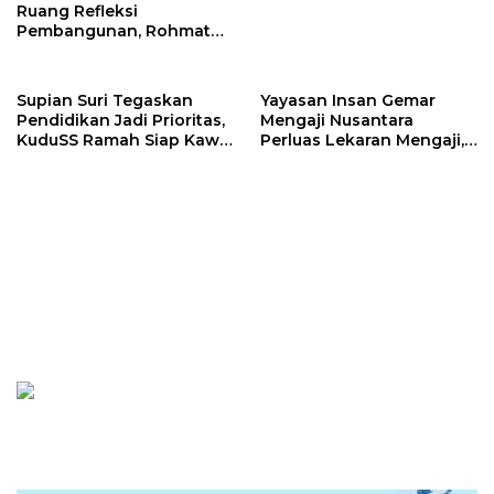
Ruang Refleksi
Pembangunan, Rohmat
Rospari: Mari Menilai
Secara Utuh
Supian Suri Tegaskan
Yayasan Insan Gemar
Pendidikan Jadi Prioritas,
Mengaji Nusantara
KuduSS Ramah Siap Kawal
Perluas Lekaran Mengaji,
Program Kerakyatan
Bertekad Berantas Buta
Pemkot Depok
Al-Qur’an di Kota Depok