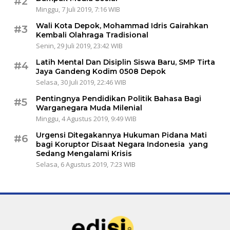
#2
Minggu, 7 Juli 2019, 7:16 WIB
Wali Kota Depok, Mohammad Idris Gairahkan
#3
Kembali Olahraga Tradisional
Senin, 29 Juli 2019, 23:42 WIB
Latih Mental Dan Disiplin Siswa Baru, SMP Tirta
#4
Jaya Gandeng Kodim 0508 Depok
Selasa, 30 Juli 2019, 22:46 WIB
Pentingnya Pendidikan Politik Bahasa Bagi
#5
Warganegara Muda Milenial
Minggu, 4 Agustus 2019, 9:49 WIB
Urgensi Ditegakannya Hukuman Pidana Mati
#6
bagi Koruptor Disaat Negara Indonesia yang
Sedang Mengalami Krisis
Selasa, 6 Agustus 2019, 7:23 WIB