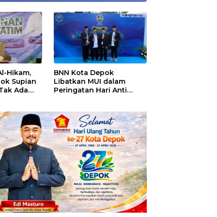
Al-Hikam,
BNN Kota Depok
pok Supian
Libatkan MUI dalam
 Tak Ada
Peringatan Hari Anti
ekolah
Narkotika Internasional
2026, Rohmat Rospari:
Pencegahan Dimulai dari
Keluarga