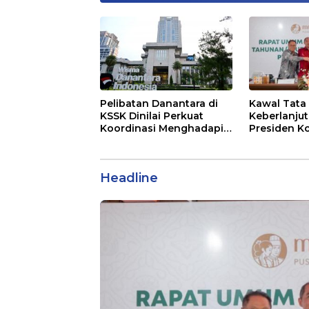
Pelibatan Danantara di
Kawal Tata 
KSSK Dinilai Perkuat
Keberlanjut
Koordinasi Menghadapi
Presiden Ko
Risiko Ekonomi Global
Mustika Ra
Langkah Me
Global
Headline