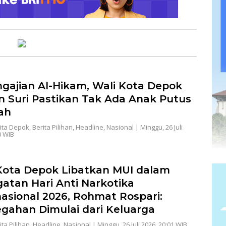
ngajian Al-Hikam, Wali Kota Depok
n Suri Pastikan Tak Ada Anak Putus
ah
ita Depok
,
Berita Pilihan
,
Headline
,
Nasional
|
Minggu, 26 Juli
0 WIB
ota Depok Libatkan MUI dalam
gatan Hari Anti Narkotika
nasional 2026, Rohmat Rospari:
gahan Dimulai dari Keluarga
ita Pilihan
,
Headline
,
Nasional
|
Minggu, 26 Juli 2026, 20:01 WIB