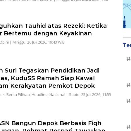
uhkan Tauhid atas Rezeki: Ketika
ar Bertemu dengan Keyakinan
Opini
|
Minggu, 26 Juli 2026, 19:43 WIB
Te
#
n Suri Tegaskan Pendidikan Jadi
itas, KuduSS Ramah Siap Kawal
#
am Kerakyatan Pemkot Depok
pok
,
Berita Pilihan
,
Headline
,
Nasional
|
Sabtu, 25 Juli 2026, 11:55
#
ASN Bangun Depok Berbasis Fiqh
#
ungan, Rohmat Rospari Tawarkan