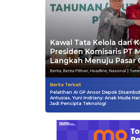
Kawal Tata Kelola dan K
Presiden Komisaris PT 
Langkah Menuju Pasar 
Berita
,
Berita Pilihan
,
Headline
,
Nasional
|
Senin
Berita Terkait
Pelatihan AI GP Ansor Depok Disambu
Antusias, Yuni Indriany: Anak Muda Ha
Jadi Pencipta Teknologi