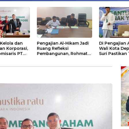
Kelola dan
Pengajian Al-Hikam Jadi
Di Pengajian 
an Korporasi,
Ruang Refleksi
Wali Kota De
misaris PT
Pembangunan, Rohmat
Suri Pastikan
tu Tbk Perkuat
Rospari: Mari Menilai
Anak Putus S
nuju Pasar
Secara Utuh