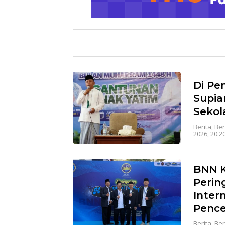
Di Pe
Supia
Sekol
Berita
,
Ber
2026, 20:2
BNN K
Perin
Inter
Pence
Berita
,
Ber