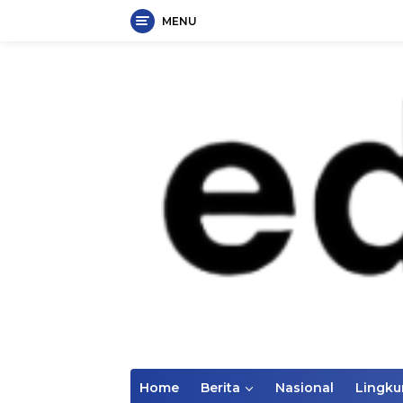
MENU
Langsung
ke
konten
Home
Berita
Nasional
Lingk