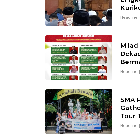
Kurik
Headline
,
Milad
Deka
Berma
Headline
SMA P
Gathe
Tour 
Headline