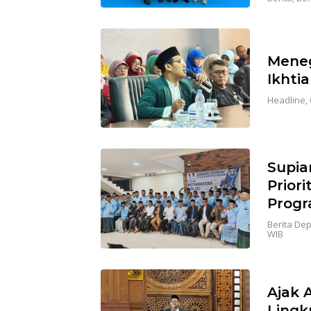
Meneg
Ikhti
Headline
,
Supia
Prior
Progr
Berita De
WIB
Ajak 
Lingk