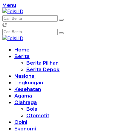
Langsung
Menu
ke
konten
Home
Berita
Berita Pilihan
Berita Depok
Nasional
Lingkungan
Kesehatan
Agama
Olahraga
Bola
Otomotif
Opini
Ekonomi