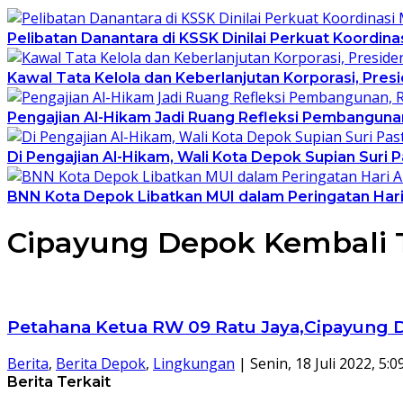
Pelibatan Danantara di KSSK Dinilai Perkuat Koordin
Kawal Tata Kelola dan Keberlanjutan Korporasi, Pre
Pengajian Al-Hikam Jadi Ruang Refleksi Pembangunan
Di Pengajian Al-Hikam, Wali Kota Depok Supian Suri 
BNN Kota Depok Libatkan MUI dalam Peringatan Hari 
Cipayung Depok Kembali T
Petahana Ketua RW 09 Ratu Jaya,Cipayung D
Berita
,
Berita Depok
,
Lingkungan
|
Senin, 18 Juli 2022, 5:
Berita Terkait