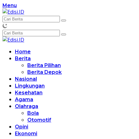
Langsung
Menu
ke
konten
Home
Berita
Berita Pilihan
Berita Depok
Nasional
Lingkungan
Kesehatan
Agama
Olahraga
Bola
Otomotif
Opini
Ekonomi