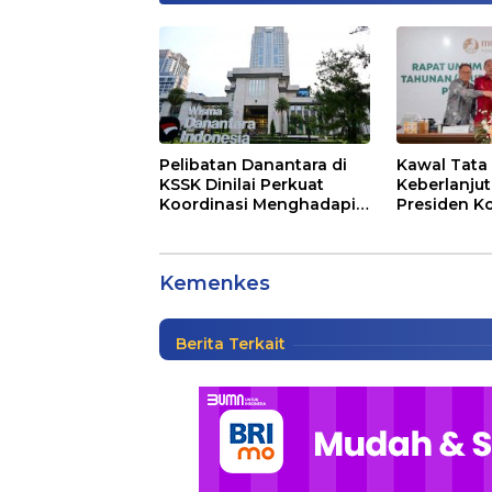
Pelibatan Danantara di
Kawal Tata 
KSSK Dinilai Perkuat
Keberlanjut
Koordinasi Menghadapi
Presiden Ko
Risiko Ekonomi Global
Mustika Ra
RT-PCR
Langkah Me
Kemenkes Ungkap Alasa
Global
Kemenkes
Berita
|
Senin, 16 Agustus 2021, 23:21 WIB
Berita Terkait