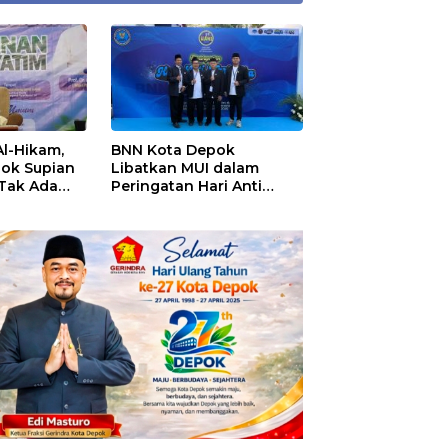
Al-Hikam,
BNN Kota Depok
pok Supian
Libatkan MUI dalam
 Tak Ada
Peringatan Hari Anti
ekolah
Narkotika Internasional
2026, Rohmat Rospari:
Pencegahan Dimulai dari
Keluarga