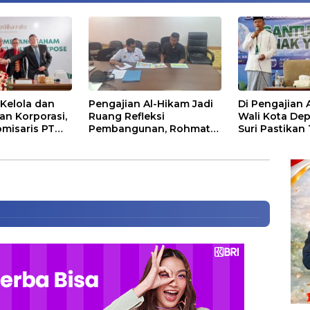
Kelola dan
Pengajian Al-Hikam Jadi
Di Pengajian 
an Korporasi,
Ruang Refleksi
Wali Kota De
misaris PT
Pembangunan, Rohmat
Suri Pastikan
tu Tbk Perkuat
Rospari: Mari Menilai
Anak Putus S
nuju Pasar
Secara Utuh
n Harga Tes PCR Diturunkan