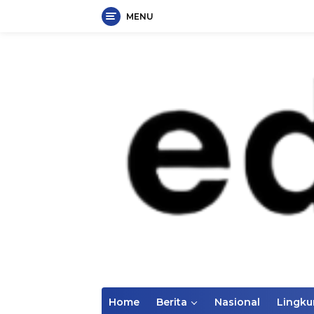
MENU
Langsung
ke
konten
Home
Berita
Nasional
Lingk