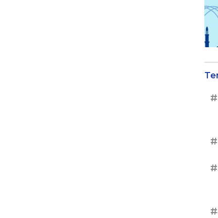
Te
#
#
#
#