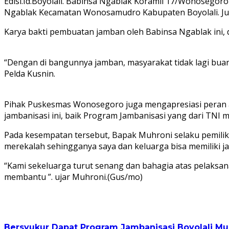
Edisi.Id.Boyolali. Babinsa Ngablak Koramil 17/Wonose
Ngablak Kecamatan Wonosamudro Kabupaten Boyolali. Jum
Karya bakti pembuatan jamban oleh Babinsa Ngablak ini
“Dengan di bangunnya jamban, masyarakat tidak lagi buang
Pelda Kusnin.
Pihak Puskesmas Wonosegoro juga mengapresiasi peran ak
jambanisasi ini, baik Program Jambanisasi yang dari TNI
Pada kesempatan tersebut, Bapak Muhroni selaku pemilik
merekalah sehingganya saya dan keluarga bisa memiliki j
“Kami sekeluarga turut senang dan bahagia atas pelaksa
membantu ”. ujar Muhroni.(Gus/mo)
Bersyukur Dapat Program Jambanisasi
Boyolali
Mu