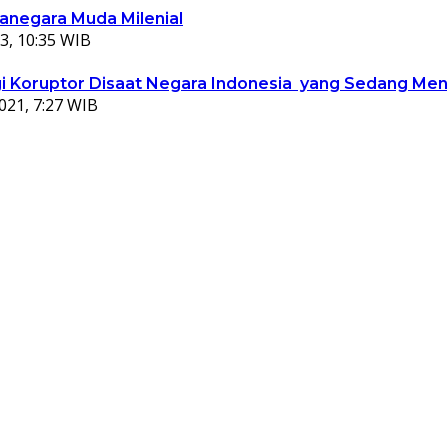
ganegara Muda Milenial
3, 10:35 WIB
 Koruptor Disaat Negara Indonesia yang Sedang Meng
021, 7:27 WIB