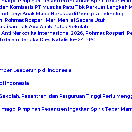
rimago, Pimpinan Pesantren Ingatkan Spirit Tebar Ma
siden Komisaris PT Mustika Ratu Tbk Perkuat Langkah 
 Indriany: Anak Muda Harus Jadi Pencipta Teknologi
, Rohmat Rospari: Mari Menilai Secara Utuh
Pastikan Tak Ada Anak Putus Sekolah
Anti Narkotika Internasional 2026, Rohmat Rospari: P
h dalam Rangka Dies Natalis ke-24 PPGI
mber Leadership di Indonesia
di Indonesia
 Sekolah, Pesantren, dan Perguruan Tinggi Perlu Men
rimago, Pimpinan Pesantren Ingatkan Spirit Tebar Ma