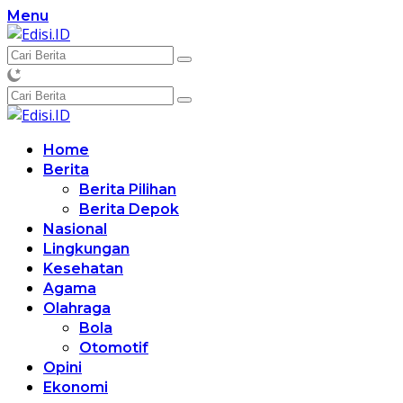
Langsung
Menu
ke
konten
Home
Berita
Berita Pilihan
Berita Depok
Nasional
Lingkungan
Kesehatan
Agama
Olahraga
Bola
Otomotif
Opini
Ekonomi