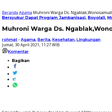
Beranda
Agama
Muhroni Warga Ds. Ngablak,Wonosamudro
Bersyukur Dapat Program Jambanisasi
,
Boyolali
,
M
Muhroni Warga Ds. Ngablak,Wonos
rohmat
-
Agama
,
Berita
,
Kesehatan
,
Lingkungan
Jumat, 30 April 2021, 11:27 WIB
Komentar
Bagikan