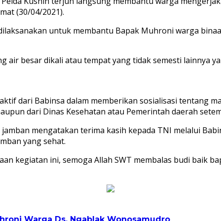
goro Pelda Kusnin terjun langsung membantu warga menge
at (30/04/2021).
, dilaksanakan untuk membantu Bapak Muhroni warga bina
 air besar dikali atau tempat yang tidak semesti lainnya y
tif dari Babinsa dalam memberikan sosialisasi tentang m
 maupun dari Dinas Kesehatan atau Pemerintah daerah setem
 jamban mengatakan terima kasih kepada TNI melalui Babi
amban yang sehat.
naan kegiatan ini, semoga Allah SWT membalas budi baik b
hroni Warga Ds. Ngablak
Wonosamudro