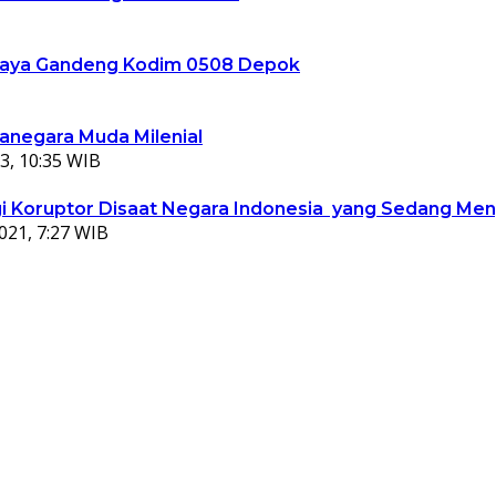
ta Jaya Gandeng Kodim 0508 Depok
ganegara Muda Milenial
3, 10:35 WIB
 Koruptor Disaat Negara Indonesia yang Sedang Meng
021, 7:27 WIB