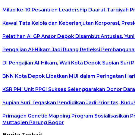
Milad ke-10 Pesantren Leadership Daarut Tarqiyah P
Kawal Tata Kelola dan Keberlanjutan Korporasi, Pre
Pelatihan AI GP Ansor Depok Disambut Antusias, Yuni
Pengajian Al-Hikam Jadi Ruang Refleksi Pembangunan
Di Pengajian Al-Hikam, Wali Kota Depok Supian Suri 
BNN Kota Depok Libatkan MUI dalam Peringatan Hari 
KSR PMI Unit PPGI Sukses Selenggarakan Donor Dara
Supian Suri Tegaskan Pendidikan Jadi Prioritas, K
Primagen Genetic Mapping Program Sosialisasikan P
Muttaqien Parung Bogor
Berita Terkait