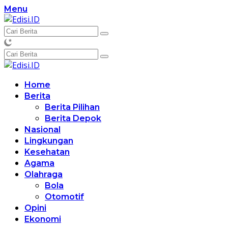
Langsung
Menu
ke
konten
Home
Berita
Berita Pilihan
Berita Depok
Nasional
Lingkungan
Kesehatan
Agama
Olahraga
Bola
Otomotif
Opini
Ekonomi