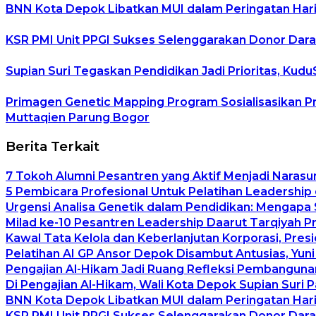
BNN Kota Depok Libatkan MUI dalam Peringatan Hari 
KSR PMI Unit PPGI Sukses Selenggarakan Donor Dara
Supian Suri Tegaskan Pendidikan Jadi Prioritas, K
Primagen Genetic Mapping Program Sosialisasikan P
Muttaqien Parung Bogor
Berita Terkait
7 Tokoh Alumni Pesantren yang Aktif Menjadi Narasu
5 Pembicara Profesional Untuk Pelatihan Leadership 
Urgensi Analisa Genetik dalam Pendidikan: Mengapa
Milad ke-10 Pesantren Leadership Daarut Tarqiyah P
Kawal Tata Kelola dan Keberlanjutan Korporasi, Pre
Pelatihan AI GP Ansor Depok Disambut Antusias, Yuni
Pengajian Al-Hikam Jadi Ruang Refleksi Pembangunan
Di Pengajian Al-Hikam, Wali Kota Depok Supian Suri 
BNN Kota Depok Libatkan MUI dalam Peringatan Hari 
KSR PMI Unit PPGI Sukses Selenggarakan Donor Dara