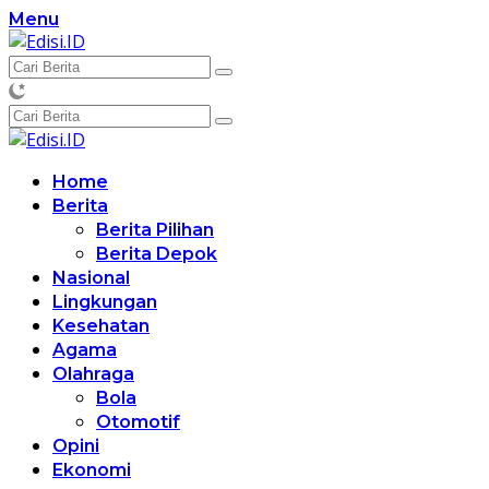
Langsung
Menu
ke
konten
Home
Berita
Berita Pilihan
Berita Depok
Nasional
Lingkungan
Kesehatan
Agama
Olahraga
Bola
Otomotif
Opini
Ekonomi