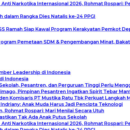
Anti Narkotika Internasional 2026, Rohmat Rospari: P
h dalam Rangka Dies Natalis ke-24 PPGI
uduSS Ramah Siap Kawal Program Kerakyatan Pemkot D
rogram Pemetaan SDM & Pengembangan Minat, Bakat da
mber Leadership di Indonesia
di Indonesia
 Sekolah, Pesantren, dan Perguruan Tinggi Perlu Men
rimago, Pimpinan Pesantren Ingatkan Spirit Tebar Ma
siden Komisaris PT Mustika Ratu Tbk Perkuat Langkah 
 Indriany: Anak Muda Harus Jadi Pencipta Teknologi
, Rohmat Rospari: Mari Menilai Secara Utuh
Pastikan Tak Ada Anak Putus Sekolah
Anti Narkotika Internasional 2026, Rohmat Rospari: P
h dalam Rangka Dies Natalis ke-24 PPGI