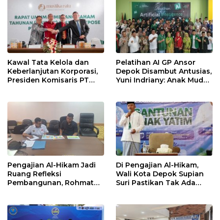
Kawal Tata Kelola dan
Pelatihan AI GP Ansor
Keberlanjutan Korporasi,
Depok Disambut Antusias,
Presiden Komisaris PT
Yuni Indriany: Anak Muda
Mustika Ratu Tbk Perkuat
Harus Jadi Pencipta
Langkah Menuju Pasar
Teknologi
Global
Pengajian Al-Hikam Jadi
Di Pengajian Al-Hikam,
Ruang Refleksi
Wali Kota Depok Supian
Pembangunan, Rohmat
Suri Pastikan Tak Ada
Rospari: Mari Menilai
Anak Putus Sekolah
Secara Utuh