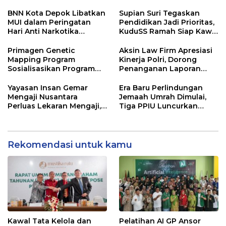
Rospari: Mari Menilai
Anak Putus Sekolah
Secara Utuh
BNN Kota Depok Libatkan
Supian Suri Tegaskan
MUI dalam Peringatan
Pendidikan Jadi Prioritas,
Hari Anti Narkotika
KuduSS Ramah Siap Kawal
Internasional 2026,
Program Kerakyatan
Rohmat Rospari:
Pemkot Depok
Primagen Genetic
Aksin Law Firm Apresiasi
Pencegahan Dimulai dari
Mapping Program
Kinerja Polri, Dorong
Keluarga
Sosialisasikan Program
Penanganan Laporan
Pemetaan SDM &
Yayasan Alnaas Badru
Pengembangan Minat,
Segera Dituntaskan
Yayasan Insan Gemar
Era Baru Perlindungan
Bakat dan Potensi Diri
Mengaji Nusantara
Jemaah Umrah Dimulai,
Santri di Pondok
Perluas Lekaran Mengaji,
Tiga PPIU Luncurkan
Pesantren Daarul
Bertekad Berantas Buta
Escrow Account Bersama
Muttaqien Parung Bogor
Al-Qur’an di Kota Depok
BSI
Rekomendasi untuk kamu
Kawal Tata Kelola dan
Pelatihan AI GP Ansor