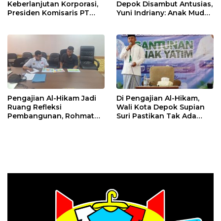
Keberlanjutan Korporasi,
Depok Disambut Antusias,
Presiden Komisaris PT
Yuni Indriany: Anak Muda
Mustika Ratu Tbk Perkuat
Harus Jadi Pencipta
Langkah Menuju Pasar
Teknologi
Global
Pengajian Al-Hikam Jadi
Di Pengajian Al-Hikam,
Ruang Refleksi
Wali Kota Depok Supian
Pembangunan, Rohmat
Suri Pastikan Tak Ada
Rospari: Mari Menilai
Anak Putus Sekolah
Secara Utuh