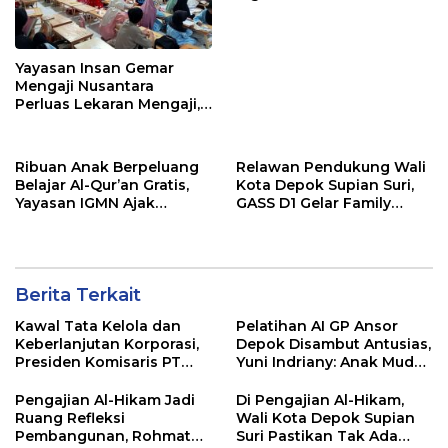
Muttaqien Parung Bogor
Escrow Account Bersama
BSI
Yayasan Insan Gemar
Mengaji Nusantara
Perluas Lekaran Mengaji,
Bertekad Berantas Buta
Al-Qur’an di Kota Depok
Ribuan Anak Berpeluang
Relawan Pendukung Wali
Belajar Al-Qur’an Gratis,
Kota Depok Supian Suri,
Yayasan IGMN Ajak
GASS D1 Gelar Family
Masyarakat Bergabung
Gathering Sekaligus
Tasyakuran Berdirinya
Yayasan Baru
Berita Terkait
Kawal Tata Kelola dan
Pelatihan AI GP Ansor
Keberlanjutan Korporasi,
Depok Disambut Antusias,
Presiden Komisaris PT
Yuni Indriany: Anak Muda
Mustika Ratu Tbk Perkuat
Harus Jadi Pencipta
Langkah Menuju Pasar
Teknologi
Pengajian Al-Hikam Jadi
Di Pengajian Al-Hikam,
Global
Ruang Refleksi
Wali Kota Depok Supian
Pembangunan, Rohmat
Suri Pastikan Tak Ada