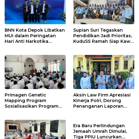
BNN Kota Depok Libatkan
Supian Suri Tegaskan
MUI dalam Peringatan
Pendidikan Jadi Prioritas,
Hari Anti Narkotika
KuduSS Ramah Siap Kawal
Internasional 2026,
Program Kerakyatan
Rohmat Rospari:
Pemkot Depok
Pencegahan Dimulai dari
Keluarga
Primagen Genetic
Aksin Law Firm Apresiasi
Mapping Program
Kinerja Polri, Dorong
Sosialisasikan Program
Penanganan Laporan
Pemetaan SDM &
Yayasan Alnaas Badru
Pengembangan Minat,
Segera Dituntaskan
Bakat dan Potensi Diri
Era Baru Perlindungan
Santri di Pondok
Jemaah Umrah Dimulai,
Pesantren Daarul
Tiga PPIU Luncurkan