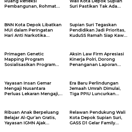
Ruang Refleksi
Wali Kota Depok Supian
Pembangunan, Rohmat
Suri Pastikan Tak Ada
Rospari: Mari Menilai
Anak Putus Sekolah
Secara Utuh
BNN Kota Depok Libatkan
Supian Suri Tegaskan
MUI dalam Peringatan
Pendidikan Jadi Prioritas,
Hari Anti Narkotika
KuduSS Ramah Siap Kawal
Internasional 2026,
Program Kerakyatan
Rohmat Rospari:
Pemkot Depok
Pencegahan Dimulai dari
Primagen Genetic
Aksin Law Firm Apresiasi
Keluarga
Mapping Program
Kinerja Polri, Dorong
Sosialisasikan Program
Penanganan Laporan
Pemetaan SDM &
Yayasan Alnaas Badru
Pengembangan Minat,
Segera Dituntaskan
Bakat dan Potensi Diri
Yayasan Insan Gemar
Era Baru Perlindungan
Santri di Pondok
Mengaji Nusantara
Jemaah Umrah Dimulai,
Pesantren Daarul
Perluas Lekaran Mengaji,
Tiga PPIU Luncurkan
Muttaqien Parung Bogor
Bertekad Berantas Buta
Escrow Account Bersama
Al-Qur’an di Kota Depok
BSI
Ribuan Anak Berpeluang
Relawan Pendukung Wali
Belajar Al-Qur’an Gratis,
Kota Depok Supian Suri,
Yayasan IGMN Ajak
GASS D1 Gelar Family
Masyarakat Bergabung
Gathering Sekaligus