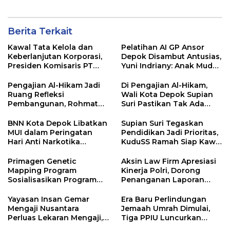
Tasyakuran Berdirinya
Yayasan Baru
Berita Terkait
Kawal Tata Kelola dan
Pelatihan AI GP Ansor
Keberlanjutan Korporasi,
Depok Disambut Antusias,
Presiden Komisaris PT
Yuni Indriany: Anak Muda
Mustika Ratu Tbk Perkuat
Harus Jadi Pencipta
Langkah Menuju Pasar
Teknologi
Pengajian Al-Hikam Jadi
Di Pengajian Al-Hikam,
Global
Ruang Refleksi
Wali Kota Depok Supian
Pembangunan, Rohmat
Suri Pastikan Tak Ada
Rospari: Mari Menilai
Anak Putus Sekolah
Secara Utuh
BNN Kota Depok Libatkan
Supian Suri Tegaskan
MUI dalam Peringatan
Pendidikan Jadi Prioritas,
Hari Anti Narkotika
KuduSS Ramah Siap Kawal
Internasional 2026,
Program Kerakyatan
Rohmat Rospari:
Pemkot Depok
Primagen Genetic
Aksin Law Firm Apresiasi
Pencegahan Dimulai dari
Mapping Program
Kinerja Polri, Dorong
Keluarga
Sosialisasikan Program
Penanganan Laporan
Pemetaan SDM &
Yayasan Alnaas Badru
Pengembangan Minat,
Segera Dituntaskan
Yayasan Insan Gemar
Era Baru Perlindungan
Bakat dan Potensi Diri
Mengaji Nusantara
Jemaah Umrah Dimulai,
Santri di Pondok
Perluas Lekaran Mengaji,
Tiga PPIU Luncurkan
Pesantren Daarul
Bertekad Berantas Buta
Escrow Account Bersama