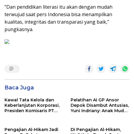
“Dan pendidikan literasi itu akan dengan mudah
terwujud saat pers Indonesia bisa menampilkan
kualitas, integritas dan transparasi yang baik,”
pungkasnya.
Baca Juga
Kawal Tata Kelola dan
Pelatihan AI GP Ansor
Keberlanjutan Korporasi,
Depok Disambut Antusias,
Presiden Komisaris PT
Yuni Indriany: Anak Muda
Mustika Ratu Tbk Perkuat
Harus Jadi Pencipta
Langkah Menuju Pasar
Teknologi
Global
Pengajian Al-Hikam Jadi
Di Pengajian Al-Hikam,