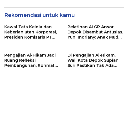
Muttaqien Parung Bogor
Al-Qur’an di Kota Depok
BSI
Rekomendasi untuk kamu
Kawal Tata Kelola dan
Pelatihan AI GP Ansor
Keberlanjutan Korporasi,
Depok Disambut Antusias,
Presiden Komisaris PT
Yuni Indriany: Anak Muda
Mustika Ratu Tbk Perkuat
Harus Jadi Pencipta
Langkah Menuju Pasar
Teknologi
Global
Pengajian Al-Hikam Jadi
Di Pengajian Al-Hikam,
Ruang Refleksi
Wali Kota Depok Supian
Pembangunan, Rohmat
Suri Pastikan Tak Ada
Rospari: Mari Menilai
Anak Putus Sekolah
Secara Utuh