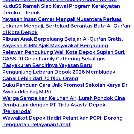
KuduSS Ramah Siap Kawal Program Kerakyatan
Pemkot Depok
Yayasan Insan Gemar Mengaji Nusantara Perluas
Lekaran Mengaji, Bertekad Berantas Buta Al-Qur’an
di Kota Depok
Ribuan Anak Berpeluang Belajar Al-Qur’an Gratis,
Yayasan IGMN Ajak Masyarakat Bergabung
Relawan Pendukung Wali Kota Depok Supian Suri,
GASS D1 Gelar Family Gathering Sekaligus
Tasyakuran Berdirinya Yayasan Baru
Pengunjung Lebaran Depok 2026 Membludak,
Capai Lebih dari 70 Ribu Orang
Buku Panduan Cara Unik Promosi Sekolah Karya Dr
Awaluddin Faj, M.Pd
Warga Sampaikan Keluhan Air, Lurah Pondok Cina
Jembatani dengan PT Tirta Asasta Depok
(Perseroda)
Wawalkot Depok Hadiri Pelantikan PGPI, Dorong
Penguatan Pelayanan Umat