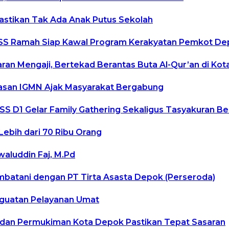
Pastikan Tak Ada Anak Putus Sekolah
uduSS Ramah Siap Kawal Program Kerakyatan Pemkot D
ran Mengaji, Bertekad Berantas Buta Al-Qur’an di Ko
ayasan IGMN Ajak Masyarakat Bergabung
S D1 Gelar Family Gathering Sekaligus Tasyakuran Be
ebih dari 70 Ribu Orang
aluddin Faj, M.Pd
mbatani dengan PT Tirta Asasta Depok (Perseroda)
nguatan Pelayanan Umat
n dan Permukiman Kota Depok Pastikan Tepat Sasaran