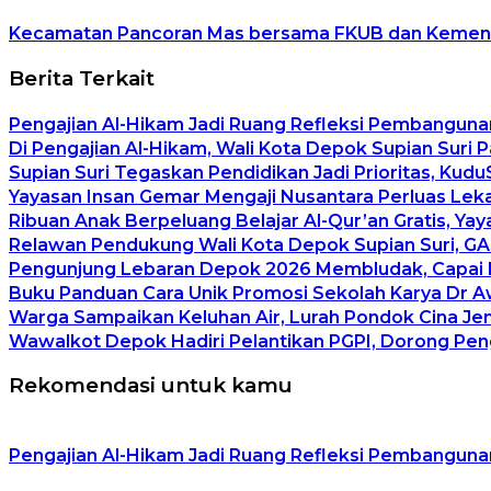
Kecamatan Pancoran Mas bersama FKUB dan Kemena
Berita Terkait
Pengajian Al-Hikam Jadi Ruang Refleksi Pembangunan
Di Pengajian Al-Hikam, Wali Kota Depok Supian Suri 
Supian Suri Tegaskan Pendidikan Jadi Prioritas, K
Yayasan Insan Gemar Mengaji Nusantara Perluas Leka
Ribuan Anak Berpeluang Belajar Al-Qur’an Gratis, Y
Relawan Pendukung Wali Kota Depok Supian Suri, GAS
Pengunjung Lebaran Depok 2026 Membludak, Capai L
Buku Panduan Cara Unik Promosi Sekolah Karya Dr Aw
Warga Sampaikan Keluhan Air, Lurah Pondok Cina Je
Wawalkot Depok Hadiri Pelantikan PGPI, Dorong Pe
Rekomendasi untuk kamu
Pengajian Al-Hikam Jadi Ruang Refleksi Pembangunan