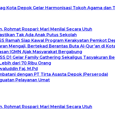
g Kota Depok Gelar Harmonisasi Tokoh Agama dan 
, Rohmat Rospari: Mari Menilai Secara Utuh
Pastikan Tak Ada Anak Putus Sekolah
uduSS Ramah Siap Kawal Program Kerakyatan Pemkot D
ran Mengaji, Bertekad Berantas Buta Al-Qur’an di Ko
ayasan IGMN Ajak Masyarakat Bergabung
S D1 Gelar Family Gathering Sekaligus Tasyakuran Be
ebih dari 70 Ribu Orang
aluddin Faj, M.Pd
mbatani dengan PT Tirta Asasta Depok (Perseroda)
nguatan Pelayanan Umat
, Rohmat Rospari: Mari Menilai Secara Utuh