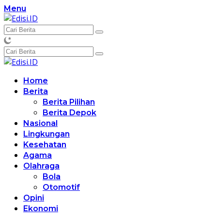
Langsung
Menu
ke
konten
Home
Berita
Berita Pilihan
Berita Depok
Nasional
Lingkungan
Kesehatan
Agama
Olahraga
Bola
Otomotif
Opini
Ekonomi