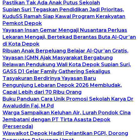
Pastikan Tak Ada Anak Putus Sekolah
Supian Suri Tegaskan Pendidikan Jadi Prioritas,
KuduSS Ramah Siap Kawal Program Kerakyatan
Pemkot Depok
Yayasan Insan Gemar Mengaji Nusantara Perluas
Lekaran Mengaji, Bertekad Berantas Buta Al-Qur’an
di Kota Depok
Ribuan Anak Berpeluang Belajar Al-Qur’an Gratis,
Yayasan IGMN Ajak Masyarakat Bergabung
Relawan Pendukung Wali Kota Depok Supian Suri,
GASS D1 Gelar Family Gathering Sekaligus
Tasyakuran Berdirinya Yayasan Baru
Pengunjung Lebaran Depok 2026 Membludak,
Capai Lebih dari 70 Ribu Orang
Buku Panduan Cara Unik Promosi Sekolah Karya Dr
Awaluddin Faj, M.Pd
Warga Sampaikan Keluhan Air, Lurah Pondok Cina
Jembatani dengan PT Tirta Asasta Depok
(Perseroda)
Wawalkot Depok Hadiri Pelantikan PGPI, Dorong