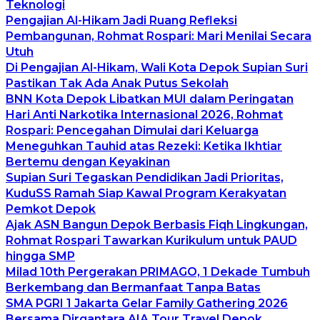
Teknologi
Pengajian Al-Hikam Jadi Ruang Refleksi
Pembangunan, Rohmat Rospari: Mari Menilai Secara
Utuh
Di Pengajian Al-Hikam, Wali Kota Depok Supian Suri
Pastikan Tak Ada Anak Putus Sekolah
BNN Kota Depok Libatkan MUI dalam Peringatan
Hari Anti Narkotika Internasional 2026, Rohmat
Rospari: Pencegahan Dimulai dari Keluarga
Meneguhkan Tauhid atas Rezeki: Ketika Ikhtiar
Bertemu dengan Keyakinan
Supian Suri Tegaskan Pendidikan Jadi Prioritas,
KuduSS Ramah Siap Kawal Program Kerakyatan
Pemkot Depok
Ajak ASN Bangun Depok Berbasis Fiqh Lingkungan,
Rohmat Rospari Tawarkan Kurikulum untuk PAUD
hingga SMP
Milad 10th Pergerakan PRIMAGO, 1 Dekade Tumbuh
Berkembang dan Bermanfaat Tanpa Batas
SMA PGRI 1 Jakarta Gelar Family Gathering 2026
Bersama Dirgantara AIA Tour Travel Depok