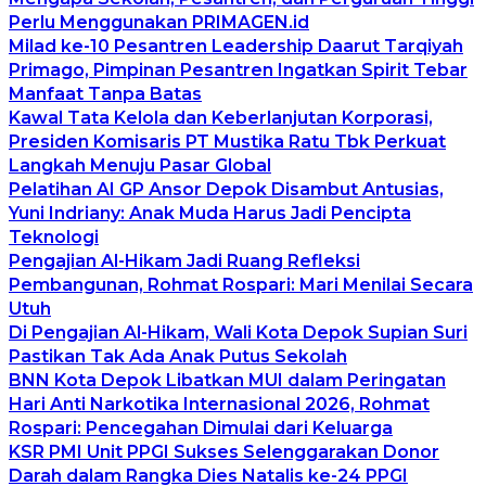
Perlu Menggunakan PRIMAGEN.id
Milad ke-10 Pesantren Leadership Daarut Tarqiyah
Primago, Pimpinan Pesantren Ingatkan Spirit Tebar
Manfaat Tanpa Batas
Kawal Tata Kelola dan Keberlanjutan Korporasi,
Presiden Komisaris PT Mustika Ratu Tbk Perkuat
Langkah Menuju Pasar Global
Pelatihan AI GP Ansor Depok Disambut Antusias,
Yuni Indriany: Anak Muda Harus Jadi Pencipta
Teknologi
Pengajian Al-Hikam Jadi Ruang Refleksi
Pembangunan, Rohmat Rospari: Mari Menilai Secara
Utuh
Di Pengajian Al-Hikam, Wali Kota Depok Supian Suri
Pastikan Tak Ada Anak Putus Sekolah
BNN Kota Depok Libatkan MUI dalam Peringatan
Hari Anti Narkotika Internasional 2026, Rohmat
Rospari: Pencegahan Dimulai dari Keluarga
KSR PMI Unit PPGI Sukses Selenggarakan Donor
Darah dalam Rangka Dies Natalis ke-24 PPGI