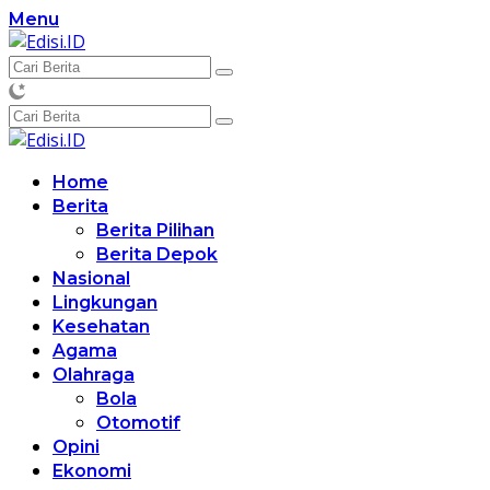
Langsung
Menu
ke
konten
Home
Berita
Berita Pilihan
Berita Depok
Nasional
Lingkungan
Kesehatan
Agama
Olahraga
Bola
Otomotif
Opini
Ekonomi