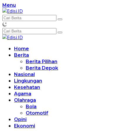
Langsung
Menu
ke
konten
Home
Berita
Berita Pilihan
Berita Depok
Nasional
Lingkungan
Kesehatan
Agama
Olahraga
Bola
Otomotif
Opini
Ekonomi