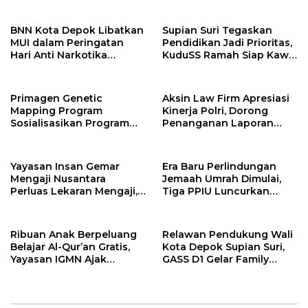
Secara Utuh
BNN Kota Depok Libatkan
Supian Suri Tegaskan
MUI dalam Peringatan
Pendidikan Jadi Prioritas,
Hari Anti Narkotika
KuduSS Ramah Siap Kawal
Internasional 2026,
Program Kerakyatan
Rohmat Rospari:
Pemkot Depok
Pencegahan Dimulai dari
Primagen Genetic
Aksin Law Firm Apresiasi
Keluarga
Mapping Program
Kinerja Polri, Dorong
Sosialisasikan Program
Penanganan Laporan
Pemetaan SDM &
Yayasan Alnaas Badru
Pengembangan Minat,
Segera Dituntaskan
Bakat dan Potensi Diri
Yayasan Insan Gemar
Era Baru Perlindungan
Santri di Pondok
Mengaji Nusantara
Jemaah Umrah Dimulai,
Pesantren Daarul
Perluas Lekaran Mengaji,
Tiga PPIU Luncurkan
Muttaqien Parung Bogor
Bertekad Berantas Buta
Escrow Account Bersama
Al-Qur’an di Kota Depok
BSI
Ribuan Anak Berpeluang
Relawan Pendukung Wali
Belajar Al-Qur’an Gratis,
Kota Depok Supian Suri,
Yayasan IGMN Ajak
GASS D1 Gelar Family
Masyarakat Bergabung
Gathering Sekaligus
Tasyakuran Berdirinya
Yayasan Baru