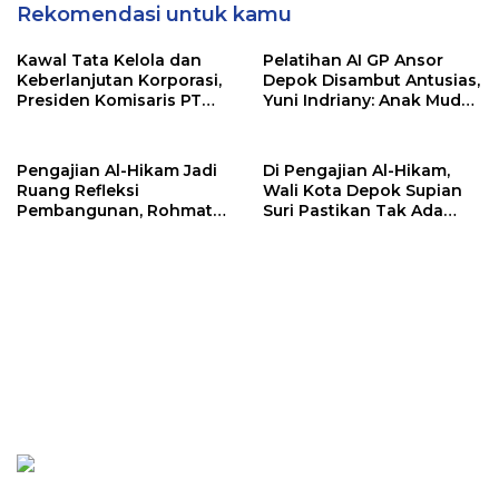
Rekomendasi untuk kamu
Kawal Tata Kelola dan
Pelatihan AI GP Ansor
Keberlanjutan Korporasi,
Depok Disambut Antusias,
Presiden Komisaris PT
Yuni Indriany: Anak Muda
Mustika Ratu Tbk Perkuat
Harus Jadi Pencipta
Langkah Menuju Pasar
Teknologi
Global
Pengajian Al-Hikam Jadi
Di Pengajian Al-Hikam,
Ruang Refleksi
Wali Kota Depok Supian
Pembangunan, Rohmat
Suri Pastikan Tak Ada
Rospari: Mari Menilai
Anak Putus Sekolah
Secara Utuh