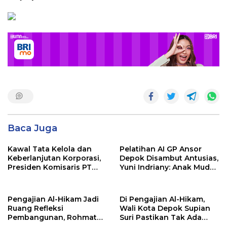
Baca Juga
Kawal Tata Kelola dan
Pelatihan AI GP Ansor
Keberlanjutan Korporasi,
Depok Disambut Antusias,
Presiden Komisaris PT
Yuni Indriany: Anak Muda
Mustika Ratu Tbk Perkuat
Harus Jadi Pencipta
Langkah Menuju Pasar
Teknologi
Global
Pengajian Al-Hikam Jadi
Di Pengajian Al-Hikam,
Ruang Refleksi
Wali Kota Depok Supian
Pembangunan, Rohmat
Suri Pastikan Tak Ada
Rospari: Mari Menilai
Anak Putus Sekolah