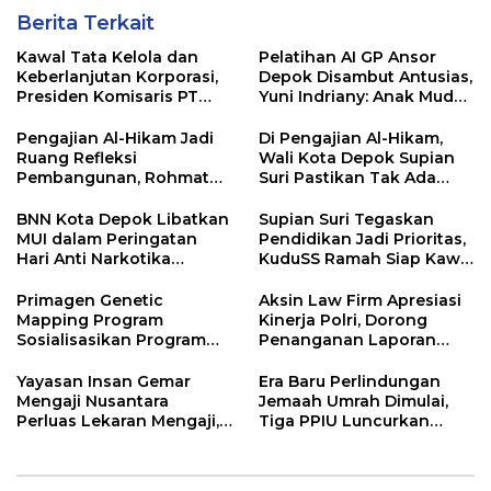
Berita Terkait
Kawal Tata Kelola dan
Pelatihan AI GP Ansor
Keberlanjutan Korporasi,
Depok Disambut Antusias,
Presiden Komisaris PT
Yuni Indriany: Anak Muda
Mustika Ratu Tbk Perkuat
Harus Jadi Pencipta
Langkah Menuju Pasar
Teknologi
Pengajian Al-Hikam Jadi
Di Pengajian Al-Hikam,
Global
Ruang Refleksi
Wali Kota Depok Supian
Pembangunan, Rohmat
Suri Pastikan Tak Ada
Rospari: Mari Menilai
Anak Putus Sekolah
Secara Utuh
BNN Kota Depok Libatkan
Supian Suri Tegaskan
MUI dalam Peringatan
Pendidikan Jadi Prioritas,
Hari Anti Narkotika
KuduSS Ramah Siap Kawal
Internasional 2026,
Program Kerakyatan
Rohmat Rospari:
Pemkot Depok
Primagen Genetic
Aksin Law Firm Apresiasi
Pencegahan Dimulai dari
Mapping Program
Kinerja Polri, Dorong
Keluarga
Sosialisasikan Program
Penanganan Laporan
Pemetaan SDM &
Yayasan Alnaas Badru
Pengembangan Minat,
Segera Dituntaskan
Yayasan Insan Gemar
Era Baru Perlindungan
Bakat dan Potensi Diri
Mengaji Nusantara
Jemaah Umrah Dimulai,
Santri di Pondok
Perluas Lekaran Mengaji,
Tiga PPIU Luncurkan
Pesantren Daarul
Bertekad Berantas Buta
Escrow Account Bersama
Muttaqien Parung Bogor
Al-Qur’an di Kota Depok
BSI