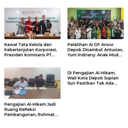
Pesantren, dan Perguruan
Pimpinan Pesantren
Tinggi Perlu
Ingatkan Spirit Tebar
Menggunakan
Manfaat Tanpa Batas
PRIMAGEN.id
Kawal Tata Kelola dan
Pelatihan AI GP Ansor
Keberlanjutan Korporasi,
Depok Disambut Antusias,
Presiden Komisaris PT
Yuni Indriany: Anak Muda
Mustika Ratu Tbk Perkuat
Harus Jadi Pencipta
Langkah Menuju Pasar
Teknologi
Global
Di Pengajian Al-Hikam,
Wali Kota Depok Supian
Suri Pastikan Tak Ada
Anak Putus Sekolah
Pengajian Al-Hikam Jadi
Ruang Refleksi
Pembangunan, Rohmat
Rospari: Mari Menilai
Secara Utuh