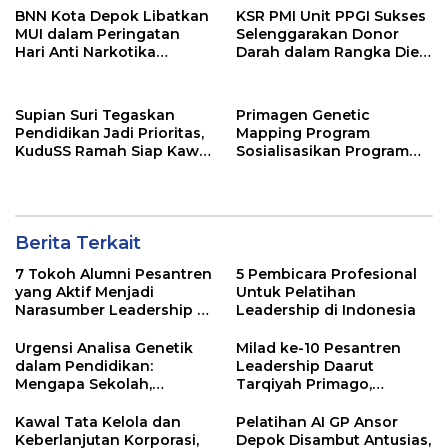
BNN Kota Depok Libatkan
KSR PMI Unit PPGI Sukses
MUI dalam Peringatan
Selenggarakan Donor
Hari Anti Narkotika
Darah dalam Rangka Dies
Internasional 2026,
Natalis ke-24 PPGI
Rohmat Rospari:
Pencegahan Dimulai dari
Supian Suri Tegaskan
Primagen Genetic
Keluarga
Pendidikan Jadi Prioritas,
Mapping Program
KuduSS Ramah Siap Kawal
Sosialisasikan Program
Program Kerakyatan
Pemetaan SDM &
Pemkot Depok
Pengembangan Minat,
Bakat dan Potensi Diri
Santri di Pondok
Berita Terkait
Pesantren Daarul
Muttaqien Parung Bogor
7 Tokoh Alumni Pesantren
5 Pembicara Profesional
yang Aktif Menjadi
Untuk Pelatihan
Narasumber Leadership di
Leadership di Indonesia
Indonesia
Urgensi Analisa Genetik
Milad ke-10 Pesantren
dalam Pendidikan:
Leadership Daarut
Mengapa Sekolah,
Tarqiyah Primago,
Pesantren, dan Perguruan
Pimpinan Pesantren
Tinggi Perlu
Ingatkan Spirit Tebar
Kawal Tata Kelola dan
Pelatihan AI GP Ansor
Menggunakan
Manfaat Tanpa Batas
Keberlanjutan Korporasi,
Depok Disambut Antusias,