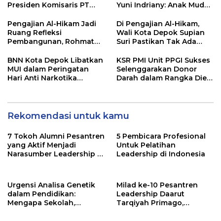
PRIMAGEN.id
Presiden Komisaris PT
Yuni Indriany: Anak Muda
Mustika Ratu Tbk Perkuat
Harus Jadi Pencipta
Langkah Menuju Pasar
Teknologi
Pengajian Al-Hikam Jadi
Di Pengajian Al-Hikam,
Global
Ruang Refleksi
Wali Kota Depok Supian
Pembangunan, Rohmat
Suri Pastikan Tak Ada
Rospari: Mari Menilai
Anak Putus Sekolah
Secara Utuh
BNN Kota Depok Libatkan
KSR PMI Unit PPGI Sukses
MUI dalam Peringatan
Selenggarakan Donor
Hari Anti Narkotika
Darah dalam Rangka Dies
Internasional 2026,
Natalis ke-24 PPGI
Rohmat Rospari:
Pencegahan Dimulai dari
Keluarga
Rekomendasi untuk kamu
7 Tokoh Alumni Pesantren
5 Pembicara Profesional
yang Aktif Menjadi
Untuk Pelatihan
Narasumber Leadership di
Leadership di Indonesia
Indonesia
Urgensi Analisa Genetik
Milad ke-10 Pesantren
dalam Pendidikan:
Leadership Daarut
Mengapa Sekolah,
Tarqiyah Primago,
Pesantren, dan Perguruan
Pimpinan Pesantren
Tinggi Perlu
Ingatkan Spirit Tebar