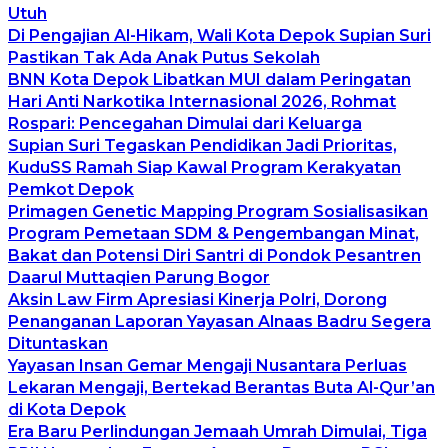
Utuh
Di Pengajian Al-Hikam, Wali Kota Depok Supian Suri
Pastikan Tak Ada Anak Putus Sekolah
BNN Kota Depok Libatkan MUI dalam Peringatan
Hari Anti Narkotika Internasional 2026, Rohmat
Rospari: Pencegahan Dimulai dari Keluarga
Supian Suri Tegaskan Pendidikan Jadi Prioritas,
KuduSS Ramah Siap Kawal Program Kerakyatan
Pemkot Depok
Primagen Genetic Mapping Program Sosialisasikan
Program Pemetaan SDM & Pengembangan Minat,
Bakat dan Potensi Diri Santri di Pondok Pesantren
Daarul Muttaqien Parung Bogor
Aksin Law Firm Apresiasi Kinerja Polri, Dorong
Penanganan Laporan Yayasan Alnaas Badru Segera
Dituntaskan
Yayasan Insan Gemar Mengaji Nusantara Perluas
Lekaran Mengaji, Bertekad Berantas Buta Al-Qur’an
di Kota Depok
Era Baru Perlindungan Jemaah Umrah Dimulai, Tiga