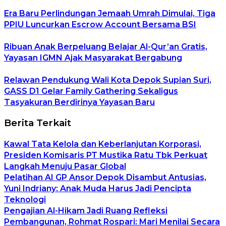
Era Baru Perlindungan Jemaah Umrah Dimulai, Tiga
PPIU Luncurkan Escrow Account Bersama BSI
Ribuan Anak Berpeluang Belajar Al-Qur’an Gratis,
Yayasan IGMN Ajak Masyarakat Bergabung
Relawan Pendukung Wali Kota Depok Supian Suri,
GASS D1 Gelar Family Gathering Sekaligus
Tasyakuran Berdirinya Yayasan Baru
Berita Terkait
Kawal Tata Kelola dan Keberlanjutan Korporasi,
Presiden Komisaris PT Mustika Ratu Tbk Perkuat
Langkah Menuju Pasar Global
Pelatihan AI GP Ansor Depok Disambut Antusias,
Yuni Indriany: Anak Muda Harus Jadi Pencipta
Teknologi
Pengajian Al-Hikam Jadi Ruang Refleksi
Pembangunan, Rohmat Rospari: Mari Menilai Secara