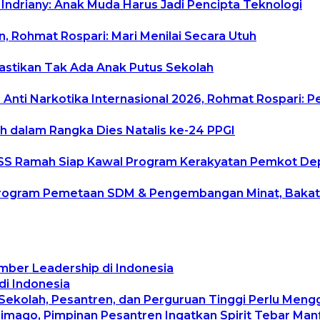
 Indriany: Anak Muda Harus Jadi Pencipta Teknologi
, Rohmat Rospari: Mari Menilai Secara Utuh
Pastikan Tak Ada Anak Putus Sekolah
Anti Narkotika Internasional 2026, Rohmat Rospari: P
h dalam Rangka Dies Natalis ke-24 PPGI
uduSS Ramah Siap Kawal Program Kerakyatan Pemkot D
rogram Pemetaan SDM & Pengembangan Minat, Bakat da
mber Leadership di Indonesia
di Indonesia
 Sekolah, Pesantren, dan Perguruan Tinggi Perlu Men
rimago, Pimpinan Pesantren Ingatkan Spirit Tebar Ma