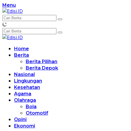
Langsung
Menu
ke
konten
Home
Berita
Berita Pilihan
Berita Depok
Nasional
Lingkungan
Kesehatan
Agama
Olahraga
Bola
Otomotif
Opini
Ekonomi