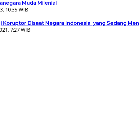
ganegara Muda Milenial
3, 10:35 WIB
 Koruptor Disaat Negara Indonesia yang Sedang Meng
021, 7:27 WIB