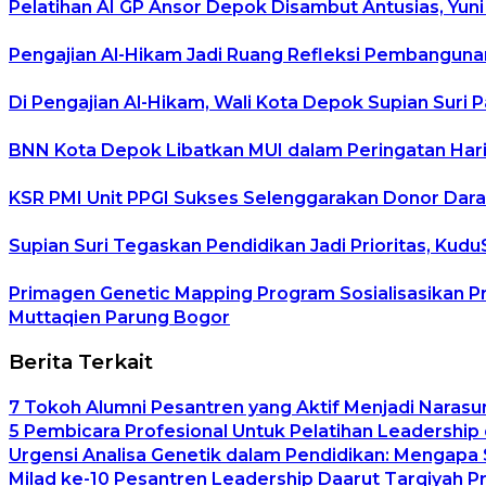
Pelatihan AI GP Ansor Depok Disambut Antusias, Yuni
Pengajian Al-Hikam Jadi Ruang Refleksi Pembangunan
Di Pengajian Al-Hikam, Wali Kota Depok Supian Suri 
BNN Kota Depok Libatkan MUI dalam Peringatan Hari 
KSR PMI Unit PPGI Sukses Selenggarakan Donor Dara
Supian Suri Tegaskan Pendidikan Jadi Prioritas, K
Primagen Genetic Mapping Program Sosialisasikan P
Muttaqien Parung Bogor
Berita Terkait
7 Tokoh Alumni Pesantren yang Aktif Menjadi Narasu
5 Pembicara Profesional Untuk Pelatihan Leadership 
Urgensi Analisa Genetik dalam Pendidikan: Mengapa
Milad ke-10 Pesantren Leadership Daarut Tarqiyah P