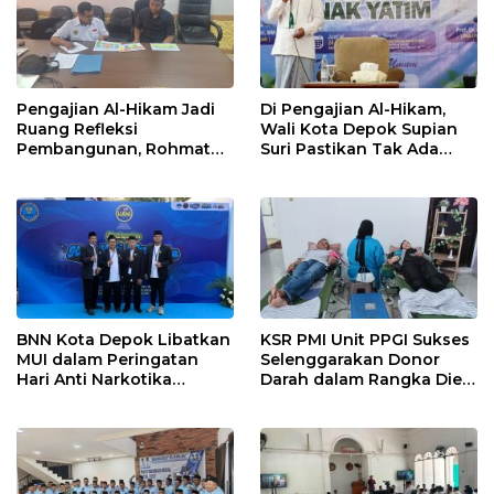
Pengajian Al-Hikam Jadi
Di Pengajian Al-Hikam,
Ruang Refleksi
Wali Kota Depok Supian
Pembangunan, Rohmat
Suri Pastikan Tak Ada
Rospari: Mari Menilai
Anak Putus Sekolah
Secara Utuh
BNN Kota Depok Libatkan
KSR PMI Unit PPGI Sukses
MUI dalam Peringatan
Selenggarakan Donor
Hari Anti Narkotika
Darah dalam Rangka Dies
Internasional 2026,
Natalis ke-24 PPGI
Rohmat Rospari:
Pencegahan Dimulai dari
Keluarga