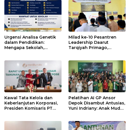
Urgensi Analisa Genetik
Milad ke-10 Pesantren
dalam Pendidikan:
Leadership Daarut
Mengapa Sekolah,
Tarqiyah Primago,
Pesantren, dan Perguruan
Pimpinan Pesantren
Tinggi Perlu
Ingatkan Spirit Tebar
Menggunakan
Manfaat Tanpa Batas
PRIMAGEN.id
Kawal Tata Kelola dan
Pelatihan AI GP Ansor
Keberlanjutan Korporasi,
Depok Disambut Antusias,
Presiden Komisaris PT
Yuni Indriany: Anak Muda
Mustika Ratu Tbk Perkuat
Harus Jadi Pencipta
Langkah Menuju Pasar
Teknologi
Global