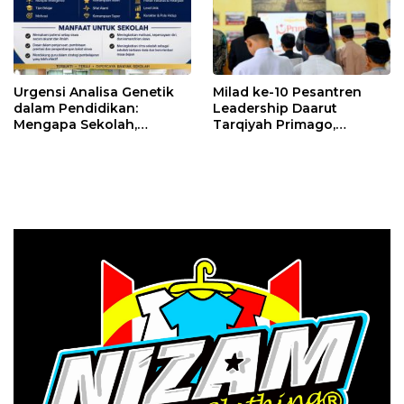
Urgensi Analisa Genetik
Milad ke-10 Pesantren
dalam Pendidikan:
Leadership Daarut
Mengapa Sekolah,
Tarqiyah Primago,
Pesantren, dan Perguruan
Pimpinan Pesantren
Tinggi Perlu
Ingatkan Spirit Tebar
Menggunakan
Manfaat Tanpa Batas
PRIMAGEN.id