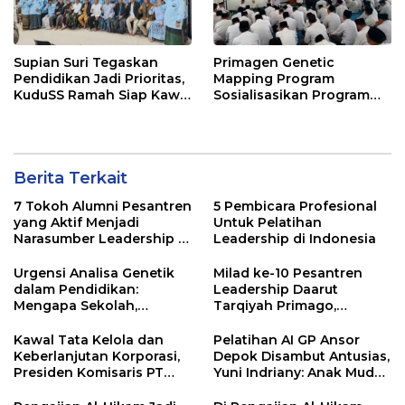
Supian Suri Tegaskan
Primagen Genetic
Pendidikan Jadi Prioritas,
Mapping Program
KuduSS Ramah Siap Kawal
Sosialisasikan Program
Program Kerakyatan
Pemetaan SDM &
Pemkot Depok
Pengembangan Minat,
Bakat dan Potensi Diri
Santri di Pondok
Berita Terkait
Pesantren Daarul
Muttaqien Parung Bogor
7 Tokoh Alumni Pesantren
5 Pembicara Profesional
yang Aktif Menjadi
Untuk Pelatihan
Narasumber Leadership di
Leadership di Indonesia
Indonesia
Urgensi Analisa Genetik
Milad ke-10 Pesantren
dalam Pendidikan:
Leadership Daarut
Mengapa Sekolah,
Tarqiyah Primago,
Pesantren, dan Perguruan
Pimpinan Pesantren
Tinggi Perlu
Ingatkan Spirit Tebar
Kawal Tata Kelola dan
Pelatihan AI GP Ansor
Menggunakan
Manfaat Tanpa Batas
Keberlanjutan Korporasi,
Depok Disambut Antusias,
PRIMAGEN.id
Presiden Komisaris PT
Yuni Indriany: Anak Muda
Mustika Ratu Tbk Perkuat
Harus Jadi Pencipta