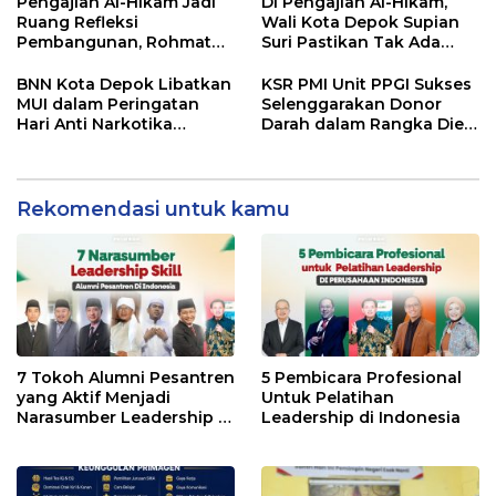
Langkah Menuju Pasar
Teknologi
Pengajian Al-Hikam Jadi
Di Pengajian Al-Hikam,
Global
Ruang Refleksi
Wali Kota Depok Supian
Pembangunan, Rohmat
Suri Pastikan Tak Ada
Rospari: Mari Menilai
Anak Putus Sekolah
Secara Utuh
BNN Kota Depok Libatkan
KSR PMI Unit PPGI Sukses
MUI dalam Peringatan
Selenggarakan Donor
Hari Anti Narkotika
Darah dalam Rangka Dies
Internasional 2026,
Natalis ke-24 PPGI
Rohmat Rospari:
Pencegahan Dimulai dari
Keluarga
Rekomendasi untuk kamu
7 Tokoh Alumni Pesantren
5 Pembicara Profesional
yang Aktif Menjadi
Untuk Pelatihan
Narasumber Leadership di
Leadership di Indonesia
Indonesia