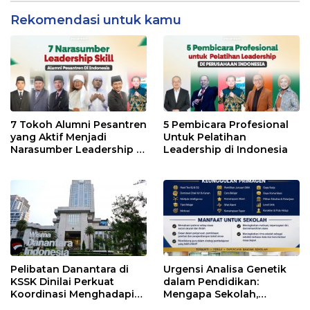
Pencegahan Dimulai dari
Keluarga
Rekomendasi untuk kamu
7 Tokoh Alumni Pesantren
5 Pembicara Profesional
yang Aktif Menjadi
Untuk Pelatihan
Narasumber Leadership di
Leadership di Indonesia
Indonesia
Pelibatan Danantara di
Urgensi Analisa Genetik
KSSK Dinilai Perkuat
dalam Pendidikan:
Koordinasi Menghadapi
Mengapa Sekolah,
Risiko Ekonomi Global
Pesantren, dan Perguruan