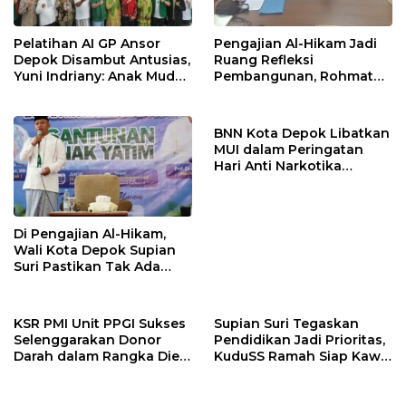
Pelatihan AI GP Ansor
Pengajian Al-Hikam Jadi
Depok Disambut Antusias,
Ruang Refleksi
Yuni Indriany: Anak Muda
Pembangunan, Rohmat
Harus Jadi Pencipta
Rospari: Mari Menilai
Teknologi
Secara Utuh
BNN Kota Depok Libatkan
MUI dalam Peringatan
Hari Anti Narkotika
Internasional 2026,
Rohmat Rospari:
Pencegahan Dimulai dari
Keluarga
Di Pengajian Al-Hikam,
Wali Kota Depok Supian
Suri Pastikan Tak Ada
Anak Putus Sekolah
KSR PMI Unit PPGI Sukses
Supian Suri Tegaskan
Selenggarakan Donor
Pendidikan Jadi Prioritas,
Darah dalam Rangka Dies
KuduSS Ramah Siap Kawal
Natalis ke-24 PPGI
Program Kerakyatan
Pemkot Depok