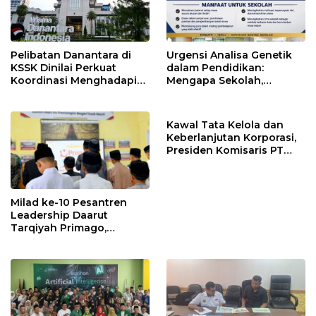
Pelibatan Danantara di
Urgensi Analisa Genetik
KSSK Dinilai Perkuat
dalam Pendidikan:
Koordinasi Menghadapi
Mengapa Sekolah,
Risiko Ekonomi Global
Pesantren, dan Perguruan
Tinggi Perlu
Menggunakan
Kawal Tata Kelola dan
PRIMAGEN.id
Keberlanjutan Korporasi,
Presiden Komisaris PT
Mustika Ratu Tbk Perkuat
Langkah Menuju Pasar
Global
Milad ke-10 Pesantren
Leadership Daarut
Tarqiyah Primago,
Pimpinan Pesantren
Ingatkan Spirit Tebar
Manfaat Tanpa Batas