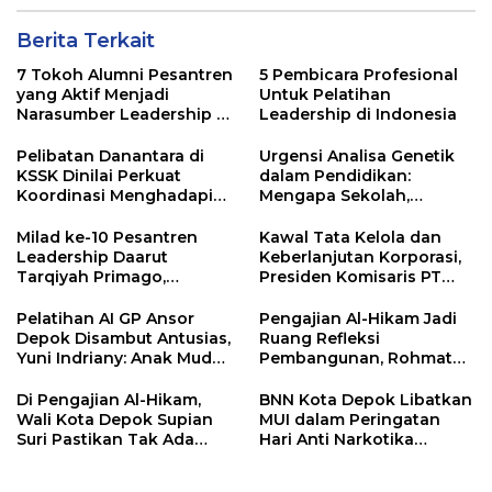
Berita Terkait
7 Tokoh Alumni Pesantren
5 Pembicara Profesional
yang Aktif Menjadi
Untuk Pelatihan
Narasumber Leadership di
Leadership di Indonesia
Indonesia
Pelibatan Danantara di
Urgensi Analisa Genetik
KSSK Dinilai Perkuat
dalam Pendidikan:
Koordinasi Menghadapi
Mengapa Sekolah,
Risiko Ekonomi Global
Pesantren, dan Perguruan
Tinggi Perlu
Milad ke-10 Pesantren
Kawal Tata Kelola dan
Menggunakan
Leadership Daarut
Keberlanjutan Korporasi,
PRIMAGEN.id
Tarqiyah Primago,
Presiden Komisaris PT
Pimpinan Pesantren
Mustika Ratu Tbk Perkuat
Ingatkan Spirit Tebar
Langkah Menuju Pasar
Pelatihan AI GP Ansor
Pengajian Al-Hikam Jadi
Manfaat Tanpa Batas
Global
Depok Disambut Antusias,
Ruang Refleksi
Yuni Indriany: Anak Muda
Pembangunan, Rohmat
Harus Jadi Pencipta
Rospari: Mari Menilai
Teknologi
Secara Utuh
Di Pengajian Al-Hikam,
BNN Kota Depok Libatkan
Wali Kota Depok Supian
MUI dalam Peringatan
Suri Pastikan Tak Ada
Hari Anti Narkotika
Anak Putus Sekolah
Internasional 2026,
Rohmat Rospari: