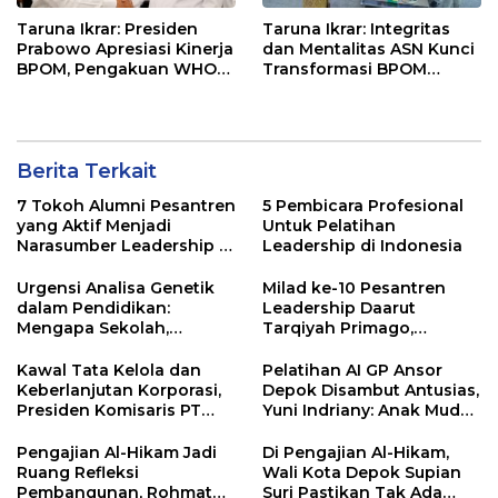
Taruna Ikrar: Presiden
Taruna Ikrar: Integritas
Prabowo Apresiasi Kinerja
dan Mentalitas ASN Kunci
BPOM, Pengakuan WHO
Transformasi BPOM
Listed Authority Perkuat
Menuju Institusi
Reputasi Indonesia
Tepercaya.
Berita Terkait
7 Tokoh Alumni Pesantren
5 Pembicara Profesional
yang Aktif Menjadi
Untuk Pelatihan
Narasumber Leadership di
Leadership di Indonesia
Indonesia
Urgensi Analisa Genetik
Milad ke-10 Pesantren
dalam Pendidikan:
Leadership Daarut
Mengapa Sekolah,
Tarqiyah Primago,
Pesantren, dan Perguruan
Pimpinan Pesantren
Tinggi Perlu
Ingatkan Spirit Tebar
Kawal Tata Kelola dan
Pelatihan AI GP Ansor
Menggunakan
Manfaat Tanpa Batas
Keberlanjutan Korporasi,
Depok Disambut Antusias,
PRIMAGEN.id
Presiden Komisaris PT
Yuni Indriany: Anak Muda
Mustika Ratu Tbk Perkuat
Harus Jadi Pencipta
Langkah Menuju Pasar
Teknologi
Pengajian Al-Hikam Jadi
Di Pengajian Al-Hikam,
Global
Ruang Refleksi
Wali Kota Depok Supian
Pembangunan, Rohmat
Suri Pastikan Tak Ada