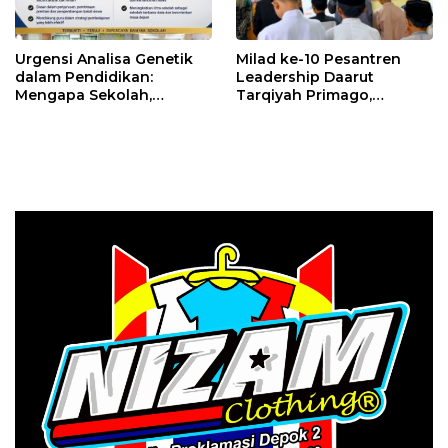
Urgensi Analisa Genetik
Milad ke-10 Pesantren
dalam Pendidikan:
Leadership Daarut
Mengapa Sekolah,
Tarqiyah Primago,
Pesantren, dan Perguruan
Pimpinan Pesantren
Tinggi Perlu
Ingatkan Spirit Tebar
Menggunakan
Manfaat Tanpa Batas
PRIMAGEN.id