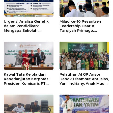
Urgensi Analisa Genetik
Milad ke-10 Pesantren
dalam Pendidikan:
Leadership Daarut
Mengapa Sekolah,
Tarqiyah Primago,
Pesantren, dan Perguruan
Pimpinan Pesantren
Tinggi Perlu
Ingatkan Spirit Tebar
Menggunakan
Manfaat Tanpa Batas
PRIMAGEN.id
Kawal Tata Kelola dan
Pelatihan AI GP Ansor
Keberlanjutan Korporasi,
Depok Disambut Antusias,
Presiden Komisaris PT
Yuni Indriany: Anak Muda
Mustika Ratu Tbk Perkuat
Harus Jadi Pencipta
Langkah Menuju Pasar
Teknologi
Global