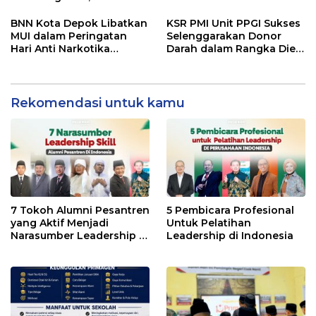
Rospari: Mari Menilai
Anak Putus Sekolah
Secara Utuh
BNN Kota Depok Libatkan
KSR PMI Unit PPGI Sukses
MUI dalam Peringatan
Selenggarakan Donor
Hari Anti Narkotika
Darah dalam Rangka Dies
Internasional 2026,
Natalis ke-24 PPGI
Rohmat Rospari:
Pencegahan Dimulai dari
Keluarga
Rekomendasi untuk kamu
7 Tokoh Alumni Pesantren
5 Pembicara Profesional
yang Aktif Menjadi
Untuk Pelatihan
Narasumber Leadership di
Leadership di Indonesia
Indonesia