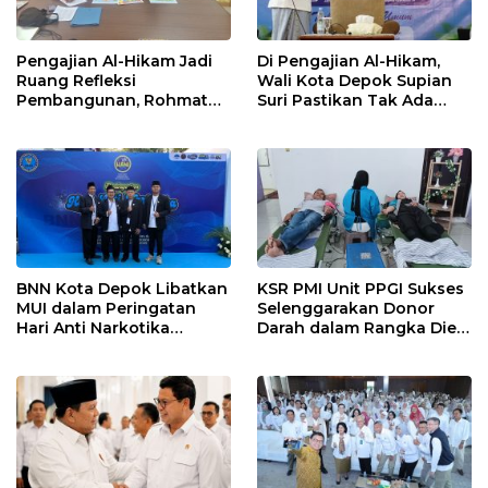
Pengajian Al-Hikam Jadi
Di Pengajian Al-Hikam,
Ruang Refleksi
Wali Kota Depok Supian
Pembangunan, Rohmat
Suri Pastikan Tak Ada
Rospari: Mari Menilai
Anak Putus Sekolah
Secara Utuh
BNN Kota Depok Libatkan
KSR PMI Unit PPGI Sukses
MUI dalam Peringatan
Selenggarakan Donor
Hari Anti Narkotika
Darah dalam Rangka Dies
Internasional 2026,
Natalis ke-24 PPGI
Rohmat Rospari:
Pencegahan Dimulai dari
Keluarga