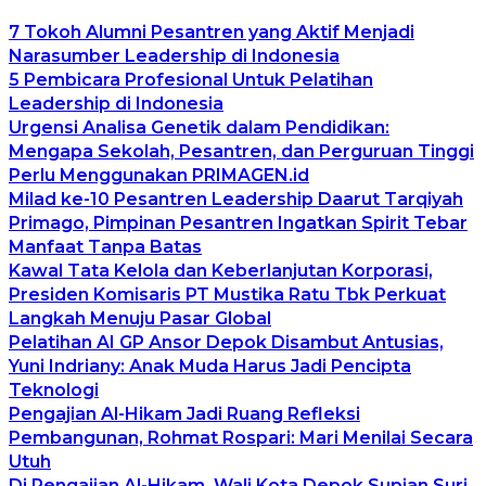
7 Tokoh Alumni Pesantren yang Aktif Menjadi
Narasumber Leadership di Indonesia
5 Pembicara Profesional Untuk Pelatihan
Leadership di Indonesia
Urgensi Analisa Genetik dalam Pendidikan:
Mengapa Sekolah, Pesantren, dan Perguruan Tinggi
Perlu Menggunakan PRIMAGEN.id
Milad ke-10 Pesantren Leadership Daarut Tarqiyah
Primago, Pimpinan Pesantren Ingatkan Spirit Tebar
Manfaat Tanpa Batas
Kawal Tata Kelola dan Keberlanjutan Korporasi,
Presiden Komisaris PT Mustika Ratu Tbk Perkuat
Langkah Menuju Pasar Global
Pelatihan AI GP Ansor Depok Disambut Antusias,
Yuni Indriany: Anak Muda Harus Jadi Pencipta
Teknologi
Pengajian Al-Hikam Jadi Ruang Refleksi
Pembangunan, Rohmat Rospari: Mari Menilai Secara
Utuh
Di Pengajian Al-Hikam, Wali Kota Depok Supian Suri