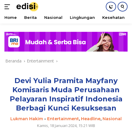
Home
Berita
Nasional
Lingkungan
Kesehatan
Langsung
ke
konten
Beranda
Entertainment
Devi Yulia Pramita Mayfany
Komisaris Muda Perusahaan
Pelayaran Inspiratif Indonesia
Berbagi Kunci Kesuksesan
Lukman Hakim
-
Entertainment
,
Headline
,
Nasional
Kamis, 18 Januari 2024, 15:21 WIB