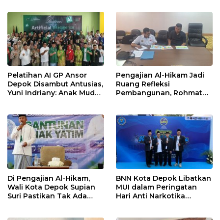
Langkah Menuju Pasar
Global
Pelatihan AI GP Ansor
Pengajian Al-Hikam Jadi
Depok Disambut Antusias,
Ruang Refleksi
Yuni Indriany: Anak Muda
Pembangunan, Rohmat
Harus Jadi Pencipta
Rospari: Mari Menilai
Teknologi
Secara Utuh
Di Pengajian Al-Hikam,
BNN Kota Depok Libatkan
Wali Kota Depok Supian
MUI dalam Peringatan
Suri Pastikan Tak Ada
Hari Anti Narkotika
Anak Putus Sekolah
Internasional 2026,
Rohmat Rospari: