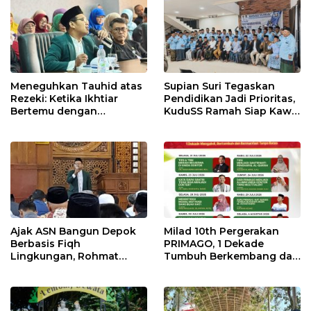
Pencegahan Dimulai dari
Keluarga
Meneguhkan Tauhid atas
Supian Suri Tegaskan
Rezeki: Ketika Ikhtiar
Pendidikan Jadi Prioritas,
Bertemu dengan
KuduSS Ramah Siap Kawal
Keyakinan
Program Kerakyatan
Pemkot Depok
Ajak ASN Bangun Depok
Milad 10th Pergerakan
Berbasis Fiqh
PRIMAGO, 1 Dekade
Lingkungan, Rohmat
Tumbuh Berkembang dan
Rospari Tawarkan
Bermanfaat Tanpa Batas
Kurikulum untuk PAUD
hingga SMP