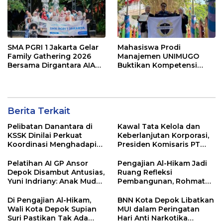
SMA PGRI 1 Jakarta Gelar
Mahasiswa Prodi
Family Gathering 2026
Manajemen UNIMUGO
Bersama Dirgantara AIA
Buktikan Kompetensi
Tour Travel Depok
Bisnis, Sukses Raih Juara 3
Bisnis Craft MCEBI 2026
Berita Terkait
Pelibatan Danantara di
Kawal Tata Kelola dan
KSSK Dinilai Perkuat
Keberlanjutan Korporasi,
Koordinasi Menghadapi
Presiden Komisaris PT
Risiko Ekonomi Global
Mustika Ratu Tbk Perkuat
Langkah Menuju Pasar
Pelatihan AI GP Ansor
Pengajian Al-Hikam Jadi
Global
Depok Disambut Antusias,
Ruang Refleksi
Yuni Indriany: Anak Muda
Pembangunan, Rohmat
Harus Jadi Pencipta
Rospari: Mari Menilai
Teknologi
Secara Utuh
Di Pengajian Al-Hikam,
BNN Kota Depok Libatkan
Wali Kota Depok Supian
MUI dalam Peringatan
Suri Pastikan Tak Ada
Hari Anti Narkotika