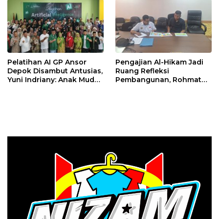
Global
Pelatihan AI GP Ansor
Pengajian Al-Hikam Jadi
Depok Disambut Antusias,
Ruang Refleksi
Yuni Indriany: Anak Muda
Pembangunan, Rohmat
Harus Jadi Pencipta
Rospari: Mari Menilai
Teknologi
Secara Utuh