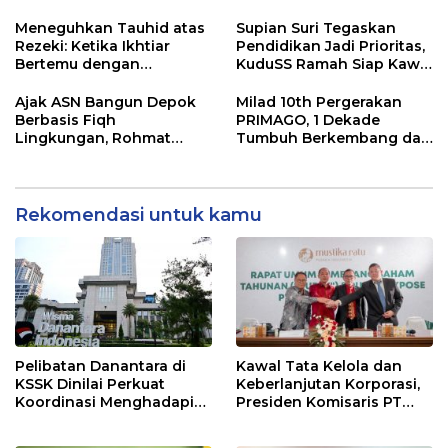
Anak Putus Sekolah
Internasional 2026,
Rohmat Rospari:
Meneguhkan Tauhid atas
Supian Suri Tegaskan
Pencegahan Dimulai dari
Rezeki: Ketika Ikhtiar
Pendidikan Jadi Prioritas,
Keluarga
Bertemu dengan
KuduSS Ramah Siap Kawal
Keyakinan
Program Kerakyatan
Pemkot Depok
Ajak ASN Bangun Depok
Milad 10th Pergerakan
Berbasis Fiqh
PRIMAGO, 1 Dekade
Lingkungan, Rohmat
Tumbuh Berkembang dan
Rospari Tawarkan
Bermanfaat Tanpa Batas
Kurikulum untuk PAUD
hingga SMP
Rekomendasi untuk kamu
Pelibatan Danantara di
Kawal Tata Kelola dan
KSSK Dinilai Perkuat
Keberlanjutan Korporasi,
Koordinasi Menghadapi
Presiden Komisaris PT
Risiko Ekonomi Global
Mustika Ratu Tbk Perkuat
Langkah Menuju Pasar