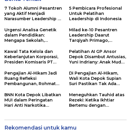
7 Tokoh Alumni Pesantren
5 Pembicara Profesional
yang Aktif Menjadi
Untuk Pelatihan
Narasumber Leadership di
Leadership di Indonesia
Indonesia
Urgensi Analisa Genetik
Milad ke-10 Pesantren
dalam Pendidikan:
Leadership Daarut
Mengapa Sekolah,
Tarqiyah Primago,
Pesantren, dan Perguruan
Pimpinan Pesantren
Tinggi Perlu
Ingatkan Spirit Tebar
Kawal Tata Kelola dan
Pelatihan AI GP Ansor
Menggunakan
Manfaat Tanpa Batas
Keberlanjutan Korporasi,
Depok Disambut Antusias,
PRIMAGEN.id
Presiden Komisaris PT
Yuni Indriany: Anak Muda
Mustika Ratu Tbk Perkuat
Harus Jadi Pencipta
Langkah Menuju Pasar
Teknologi
Pengajian Al-Hikam Jadi
Di Pengajian Al-Hikam,
Global
Ruang Refleksi
Wali Kota Depok Supian
Pembangunan, Rohmat
Suri Pastikan Tak Ada
Rospari: Mari Menilai
Anak Putus Sekolah
Secara Utuh
BNN Kota Depok Libatkan
Meneguhkan Tauhid atas
MUI dalam Peringatan
Rezeki: Ketika Ikhtiar
Hari Anti Narkotika
Bertemu dengan
Internasional 2026,
Keyakinan
Rohmat Rospari:
Pencegahan Dimulai dari
Keluarga
Rekomendasi untuk kamu