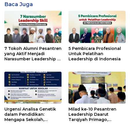
Baca Juga
7 Tokoh Alumni Pesantren
5 Pembicara Profesional
yang Aktif Menjadi
Untuk Pelatihan
Narasumber Leadership di
Leadership di Indonesia
Indonesia
Urgensi Analisa Genetik
Milad ke-10 Pesantren
dalam Pendidikan:
Leadership Daarut
Mengapa Sekolah,
Tarqiyah Primago,
Pesantren, dan Perguruan
Pimpinan Pesantren
Tinggi Perlu
Ingatkan Spirit Tebar