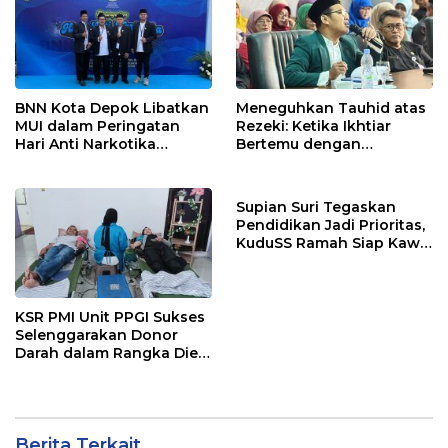
BNN Kota Depok Libatkan
Meneguhkan Tauhid atas
MUI dalam Peringatan
Rezeki: Ketika Ikhtiar
Hari Anti Narkotika
Bertemu dengan
Internasional 2026,
Keyakinan
Rohmat Rospari:
Pencegahan Dimulai dari
Supian Suri Tegaskan
Keluarga
Pendidikan Jadi Prioritas,
KuduSS Ramah Siap Kawal
Program Kerakyatan
Pemkot Depok
KSR PMI Unit PPGI Sukses
Selenggarakan Donor
Darah dalam Rangka Dies
Natalis ke-24 PPGI
Berita Terkait