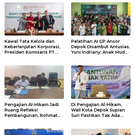
Menggunakan
Manfaat Tanpa Batas
PRIMAGEN.id
Kawal Tata Kelola dan
Pelatihan AI GP Ansor
Keberlanjutan Korporasi,
Depok Disambut Antusias,
Presiden Komisaris PT
Yuni Indriany: Anak Muda
Mustika Ratu Tbk Perkuat
Harus Jadi Pencipta
Langkah Menuju Pasar
Teknologi
Global
Pengajian Al-Hikam Jadi
Di Pengajian Al-Hikam,
Ruang Refleksi
Wali Kota Depok Supian
Pembangunan, Rohmat
Suri Pastikan Tak Ada
Rospari: Mari Menilai
Anak Putus Sekolah
Secara Utuh