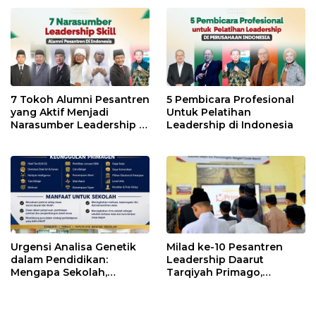
7 Tokoh Alumni Pesantren
5 Pembicara Profesional
yang Aktif Menjadi
Untuk Pelatihan
Narasumber Leadership di
Leadership di Indonesia
Indonesia
Urgensi Analisa Genetik
Milad ke-10 Pesantren
dalam Pendidikan:
Leadership Daarut
Mengapa Sekolah,
Tarqiyah Primago,
Pesantren, dan Perguruan
Pimpinan Pesantren
Tinggi Perlu
Ingatkan Spirit Tebar
Menggunakan
Manfaat Tanpa Batas