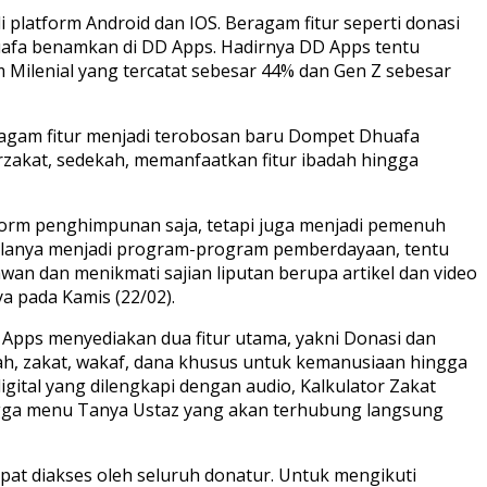
latform Android dan IOS. Beragam fitur seperti donasi
huafa benamkan di DD Apps. Hadirnya DD Apps tentu
Milenial yang tercatat sebesar 44% dan Gen Z sebesar
ragam fitur menjadi terobosan baru Dompet Dhuafa
zakat, sedekah, memanfaatkan fitur ibadah hingga
atform penghimpunan saja, tetapi juga menjadi pemenuh
olanya menjadi program-program pemberdayaan, tentu
wan dan menikmati sajian liputan berupa artikel dan video
ya pada Kamis (22/02).
D Apps menyediakan dua fitur utama, yakni Donasi dan
kah, zakat, wakaf, dana khusus untuk kemanusiaan hingga
gital yang dilengkapi dengan audio, Kalkulator Zakat
ingga menu Tanya Ustaz yang akan terhubung langsung
apat diakses oleh seluruh donatur. Untuk mengikuti