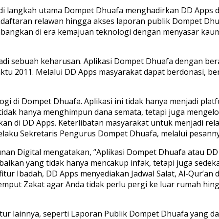
i langkah utama Dompet Dhuafa menghadirkan DD Apps di p
pendaftaran relawan hingga akses laporan publik Dompet D
mbangkan di era kemajuan teknologi dengan menyasar kaum 
njadi sebuah keharusan. Aplikasi Dompet Dhuafa dengan be
u 2011. Melalui DD Apps masyarakat dapat berdonasi, ber
ogi di Dompet Dhuafa. Aplikasi ini tidak hanya menjadi pl
tidak hanya menghimpun dana semata, tetapi juga mengel
an di DD Apps. Keterlibatan masyarakat untuk menjadi rela
ti selaku Sekretaris Pengurus Dompet Dhuafa, melalui pesann
mpunan Digital mengatakan, “Aplikasi Dompet Dhuafa atau D
ebaikan yang tidak hanya mencakup infak, tetapi juga sede
ur Ibadah, DD Apps menyediakan Jadwal Salat, Al-Qur’an di
Jemput Zakat agar Anda tidak perlu pergi ke luar rumah h
itur lainnya, seperti Laporan Publik Dompet Dhuafa yang d