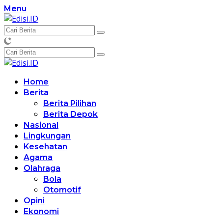
Langsung
Menu
ke
konten
Home
Berita
Berita Pilihan
Berita Depok
Nasional
Lingkungan
Kesehatan
Agama
Olahraga
Bola
Otomotif
Opini
Ekonomi