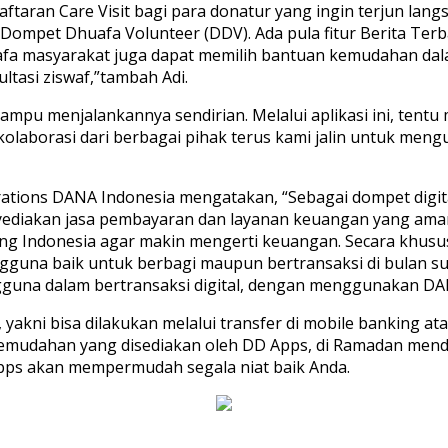
daftaran Care Visit bagi para donatur yang ingin terjun l
 Dompet Dhuafa Volunteer (DDV). Ada pula fitur Berita Te
a masyarakat juga dapat memilih bantuan kemudahan dalam
tasi ziswaf,”tambah Adi.
ampu menjalankannya sendirian. Melalui aplikasi ini, ten
olaborasi dari berbagai pihak terus kami jalin untuk meng
tions DANA Indonesia mengatakan, “Sebagai dompet digital
nyediakan jasa pembayaran dan layanan keuangan yang aman
g Indonesia agar makin mengerti keuangan. Secara khus
guna baik untuk berbagi maupun bertransaksi di bulan suc
gguna dalam bertransaksi digital, dengan menggunakan DA
kni bisa dilakukan melalui transfer di mobile banking ata
mudahan yang disediakan oleh DD Apps, di Ramadan mendata
pps akan mempermudah segala niat baik Anda.