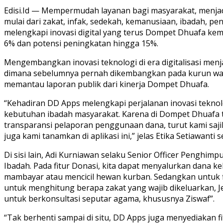
Edisi.Id — Mempermudah layanan bagi masyarakat, menjad
mulai dari zakat, infak, sedekah, kemanusiaan, ibadah, 
melengkapi inovasi digital yang terus Dompet Dhuafa ke
6% dan potensi peningkatan hingga 15%.
Mengembangkan inovasi teknologi di era digitalisasi me
dimana sebelumnya pernah dikembangkan pada kurun wakt
memantau laporan publik dari kinerja Dompet Dhuafa.
“Kehadiran DD Apps melengkapi perjalanan inovasi teknol
kebutuhan ibadah masyarakat. Karena di Dompet Dhuafa 
transparansi pelaporan penggunaan dana, turut kami sajik
juga kami tanamkan di aplikasi ini,” jelas Etika Setiawan
Di sisi lain, Adi Kurniawan selaku Senior Officer Penghi
Ibadah. Pada fitur Donasi, kita dapat menyalurkan dana k
mambayar atau mencicil hewan kurban. Sedangkan untuk fit
untuk menghitung berapa zakat yang wajib dikeluarkan, 
untuk berkonsultasi seputar agama, khususnya Ziswaf”.
“Tak berhenti sampai di situ, DD Apps juga menyediakan f