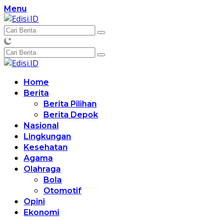
Langsung
Menu
ke
konten
Home
Berita
Berita Pilihan
Berita Depok
Nasional
Lingkungan
Kesehatan
Agama
Olahraga
Bola
Otomotif
Opini
Ekonomi