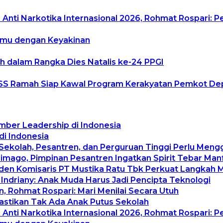
Anti Narkotika Internasional 2026, Rohmat Rospari: P
temu dengan Keyakinan
h dalam Rangka Dies Natalis ke-24 PPGI
uduSS Ramah Siap Kawal Program Kerakyatan Pemkot D
mber Leadership di Indonesia
di Indonesia
 Sekolah, Pesantren, dan Perguruan Tinggi Perlu Men
rimago, Pimpinan Pesantren Ingatkan Spirit Tebar Ma
siden Komisaris PT Mustika Ratu Tbk Perkuat Langkah 
 Indriany: Anak Muda Harus Jadi Pencipta Teknologi
, Rohmat Rospari: Mari Menilai Secara Utuh
Pastikan Tak Ada Anak Putus Sekolah
Anti Narkotika Internasional 2026, Rohmat Rospari: P