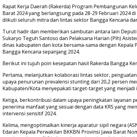
Rapat Kerja Daerah (Rakerda) Program Pembangunan Kel
Barat 2024 yang berlangsung pada 28-29 Februari 2024 di H
diikuti seluruh mitra dan lintas sektor Bangga Kencana da
Turut hadir dan memberikan sambutan antara lain Deput
Sukaryo Teguh Santoso dan Pelaksana Harian (Plh) Asiste
dinas kabupaten dan kota bersama-sama dengan Kepala P
Bangga Kencana sepanjang 2024.
Berikut ini tujuh poin kesepatan hasil Rakerda Bangga K
Pertama, melanjutkan kolaborasi lintas sektor, penguata
upaya penurunan prevalensi stunting dari 20,2 persen m
Kabupaten/Kota menyepakati target-target yang menjadi i
Ketiga, berkontribusi dalam upaya peningkatan layanan
penerima manfaat yang sesuai dengan data KRS yang menja
intervensi sensitif 2024.
Kelima, mengoptimalkan kinerja aparatur sipil negara (
Edaran Kepala Perwakilan BKKBN Provinsi Jawa Barat Nomo