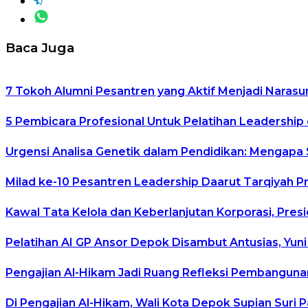
Baca Juga
7 Tokoh Alumni Pesantren yang Aktif Menjadi Narasu
5 Pembicara Profesional Untuk Pelatihan Leadership 
Urgensi Analisa Genetik dalam Pendidikan: Mengapa
Milad ke-10 Pesantren Leadership Daarut Tarqiyah P
Kawal Tata Kelola dan Keberlanjutan Korporasi, Pre
Pelatihan AI GP Ansor Depok Disambut Antusias, Yuni
Pengajian Al-Hikam Jadi Ruang Refleksi Pembangunan
Di Pengajian Al-Hikam, Wali Kota Depok Supian Suri 