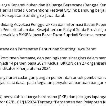
uarga Kependudukan dan Keluarga Berencana (Bangga Kenc
arris Hotel & Conventions Festival Citylink Bandung berjala
n Percepatan Stunting se-Jawa Barat.
i Bidang Advokasi Penggerakkan dan Informasi Badan Kep
n Pemerintahan dan Kesejahteraan Rakyat Setda Provinsi Ja
erwakilan BKKBN Jawa Barat Fazar Supriadi Sentosa meny
encana dan Percepatan Penurunan Stunting Jawa Barat:
n komitmen bersama, dan peningkatan sinergitas dalam men
enjadi 14 persen pada 2024. Kedua, BKKBN dan 27 organisa
ndikator kinerja utama 2024.
 penyaluran cadangan pangan pemerintah untuk pemberian 
di data dasar pada kegiatan penyaluran bantuan pangan st
ASN) penyuluh keluarga berencana (PKB) dan petugas lapan
r 02/BL.01/J1/2024 Tentang “Pencatatan dan Pelaporan Kin