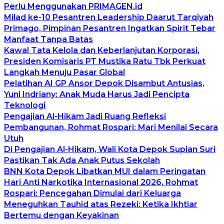
Perlu Menggunakan PRIMAGEN.id
Milad ke-10 Pesantren Leadership Daarut Tarqiyah
Primago, Pimpinan Pesantren Ingatkan Spirit Tebar
Manfaat Tanpa Batas
Kawal Tata Kelola dan Keberlanjutan Korporasi,
Presiden Komisaris PT Mustika Ratu Tbk Perkuat
Langkah Menuju Pasar Global
Pelatihan AI GP Ansor Depok Disambut Antusias,
Yuni Indriany: Anak Muda Harus Jadi Pencipta
Teknologi
Pengajian Al-Hikam Jadi Ruang Refleksi
Pembangunan, Rohmat Rospari: Mari Menilai Secara
Utuh
Di Pengajian Al-Hikam, Wali Kota Depok Supian Suri
Pastikan Tak Ada Anak Putus Sekolah
BNN Kota Depok Libatkan MUI dalam Peringatan
Hari Anti Narkotika Internasional 2026, Rohmat
Rospari: Pencegahan Dimulai dari Keluarga
Meneguhkan Tauhid atas Rezeki: Ketika Ikhtiar
Bertemu dengan Keyakinan