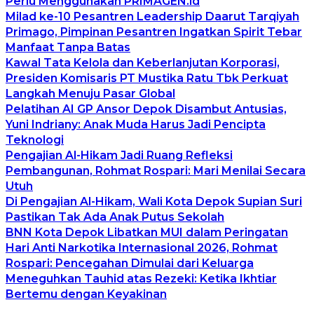
Perlu Menggunakan PRIMAGEN.id
Milad ke-10 Pesantren Leadership Daarut Tarqiyah
Primago, Pimpinan Pesantren Ingatkan Spirit Tebar
Manfaat Tanpa Batas
Kawal Tata Kelola dan Keberlanjutan Korporasi,
Presiden Komisaris PT Mustika Ratu Tbk Perkuat
Langkah Menuju Pasar Global
Pelatihan AI GP Ansor Depok Disambut Antusias,
Yuni Indriany: Anak Muda Harus Jadi Pencipta
Teknologi
Pengajian Al-Hikam Jadi Ruang Refleksi
Pembangunan, Rohmat Rospari: Mari Menilai Secara
Utuh
Di Pengajian Al-Hikam, Wali Kota Depok Supian Suri
Pastikan Tak Ada Anak Putus Sekolah
BNN Kota Depok Libatkan MUI dalam Peringatan
Hari Anti Narkotika Internasional 2026, Rohmat
Rospari: Pencegahan Dimulai dari Keluarga
Meneguhkan Tauhid atas Rezeki: Ketika Ikhtiar
Bertemu dengan Keyakinan