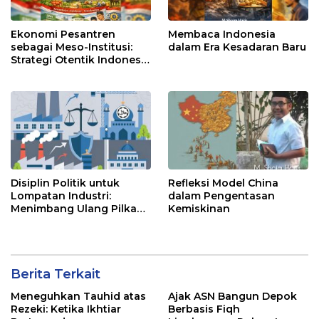
Ekonomi Pesantren
Membaca Indonesia
sebagai Meso-Institusi:
dalam Era Kesadaran Baru
Strategi Otentik Indonesia
Keluar dari Middle Income
Trap
Disiplin Politik untuk
Refleksi Model China
Lompatan Industri:
dalam Pengentasan
Menimbang Ulang Pilkada
Kemiskinan
dalam Agenda Hilirisasi
Indonesia
Berita Terkait
Meneguhkan Tauhid atas
Ajak ASN Bangun Depok
Rezeki: Ketika Ikhtiar
Berbasis Fiqh