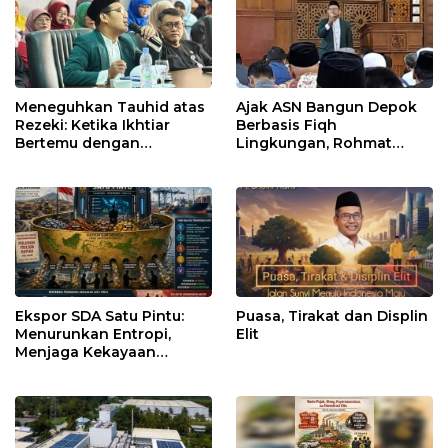
Meneguhkan Tauhid atas
Ajak ASN Bangun Depok
Rezeki: Ketika Ikhtiar
Berbasis Fiqh
Bertemu dengan
Lingkungan, Rohmat
Keyakinan
Rospari Tawarkan
Kurikulum untuk PAUD
hingga SMP
Ekspor SDA Satu Pintu:
Puasa, Tirakat dan Displin
Menurunkan Entropi,
Elit
Menjaga Kekayaan
Bangsa