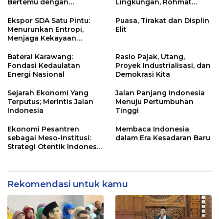
Bertemu dengan
Lingkungan, Rohmat
Keyakinan
Rospari Tawarkan
Kurikulum untuk PAUD
Ekspor SDA Satu Pintu:
Puasa, Tirakat dan Displin
hingga SMP
Menurunkan Entropi,
Elit
Menjaga Kekayaan
Bangsa
Baterai Karawang:
Rasio Pajak, Utang,
Fondasi Kedaulatan
Proyek Industrialisasi, dan
Energi Nasional
Demokrasi Kita
Sejarah Ekonomi Yang
Jalan Panjang Indonesia
Terputus; Merintis Jalan
Menuju Pertumbuhan
Indonesia
Tinggi
Ekonomi Pesantren
Membaca Indonesia
sebagai Meso-Institusi:
dalam Era Kesadaran Baru
Strategi Otentik Indonesia
Keluar dari Middle Income
Trap
Rekomendasi untuk kamu