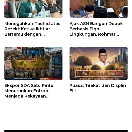
Meneguhkan Tauhid atas
Ajak ASN Bangun Depok
Rezeki: Ketika Ikhtiar
Berbasis Fiqh
Bertemu dengan
Lingkungan, Rohmat
Keyakinan
Rospari Tawarkan
Kurikulum untuk PAUD
hingga SMP
Ekspor SDA Satu Pintu:
Puasa, Tirakat dan Displin
Menurunkan Entropi,
Elit
Menjaga Kekayaan
Bangsa