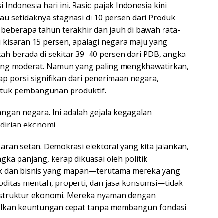
Indonesia hari ini. Rasio pajak Indonesia kini
tau setidaknya stagnasi di 10 persen dari Produk
eberapa tahun terakhir dan jauh di bawah rata-
 kisaran 15 persen, apalagi negara maju yang
h berada di sekitar 39–40 persen dari PDB, angka
long moderat. Namun yang paling mengkhawatirkan,
 porsi signifikan dari penerimaan negara,
ntuk pembangunan produktif.
angan negara. Ini adalah gejala kegagalan
dirian ekonomi.
aran setan. Demokrasi elektoral yang kita jalankan,
ngka panjang, kerap dikuasai oleh politik
itik dan bisnis yang mapan—terutama mereka yang
moditas mentah, properti, dan jasa konsumsi—tidak
h struktur ekonomi. Mereka nyaman dengan
ilkan keuntungan cepat tanpa membangun fondasi