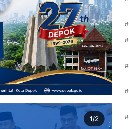
#
#
#
#
#