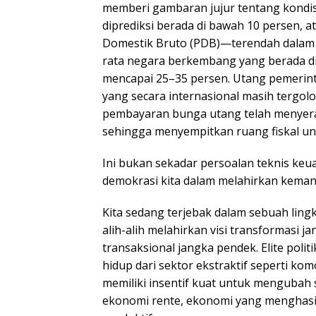
memberi gambaran jujur tentang kondisi 
diprediksi berada di bawah 10 persen, a
Domestik Bruto (PDB)—terendah dalam b
rata negara berkembang yang berada di
mencapai 25–35 persen. Utang pemerinta
yang secara internasional masih tergo
pembayaran bunga utang telah menyerap
sehingga menyempitkan ruang fiskal u
Ini bukan sekadar persoalan teknis keu
demokrasi kita dalam melahirkan keman
Kita sedang terjebak dalam sebuah lingk
alih-alih melahirkan visi transformasi ja
transaksional jangka pendek. Elite pol
hidup dari sektor ekstraktif seperti ko
memiliki insentif kuat untuk menguba
ekonomi rente, ekonomi yang menghas