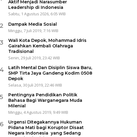
Aktif Menjadi Narasumber
Leadership di Indonesia
Sabtu, 1 Agustus 2026, 6:05 WIB
Dampak Media Sosial
2
Minggu, 7 Juli 2019, 7:16 WIB
Wali Kota Depok, Mohammad Idris
3
Gairahkan Kembali Olahraga
Tradisional
Senin, 29 Juli 2019, 23:42 WIB
Latih Mental Dan Disiplin Siswa Baru,
4
SMP Tirta Jaya Gandeng Kodim 0508
Depok
Selasa, 30 Juli 2019, 22:46 WIB
Pentingnya Pendidikan Politik
5
Bahasa Bagi Warganegara Muda
Milenial
Minggu, 4 Agustus 2019, 9:49 WIB
Urgensi Ditegakannya Hukuman
6
Pidana Mati bagi Koruptor Disaat
Negara Indonesia yang Sedang