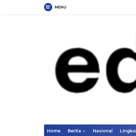
MENU
Langsung
ke
konten
Home
Berita
Nasional
Lingk