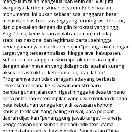
mengklaim telah mengeluarkan lebih dari 800 juta
warganya dari kemiskinan ekstrem. Keberhasilan
monumental ini bukan sekadar soal anggaran besar,
melainkan hasil dari strategi yang terintegrasi, terukur,
dan dipaksakan dengan disiplin birokrasi yang tinggi.
Bagi China, kemiskinan adalah ancaman terhadap
stabilitas nasional dan legitimasi partai, sehingga
penanganannya dinaikkan menjadi “perang raya” dengan
target yang terdesentralisasi hingga level kabupaten.
Setiap rumah tangga miskin dipetakan secara digital,
dengan akar masalah yang didiagnosis: apakah kurang
akses infrastruktur, keterampilan, atau lahan?
Programnya pun tidak seragam; ada yang berbasis
relokasi terencana ke kawasan industri baru,
pembangunan jalan dan irigasi hingga ke desa terpencil,
serta pelatihan keterampilan yang disinkronkan dengan
peta kebutuhan tenaga kerja di kawasan ekonomi
khusus terdekat. Yang paling krusial, para pejabat
daerah dijadikan “penanggung jawab target”—kinerja
pengentasan kemiskinan menjadi indikator utama
promosi atau sanksi bagi mereka. Pendekatan China