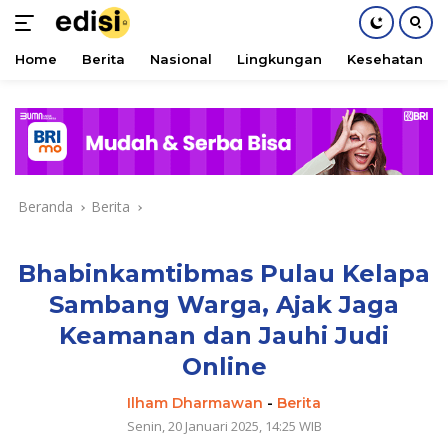
Home
Berita
Nasional
Lingkungan
Kesehatan
Langsung
ke
konten
Beranda
Berita
Bhabinkamtibmas Pulau Kelapa
Sambang Warga, Ajak Jaga
Keamanan dan Jauhi Judi
Online
Ilham Dharmawan
-
Berita
Senin, 20 Januari 2025, 14:25 WIB