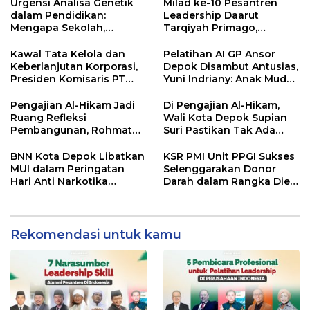
Urgensi Analisa Genetik
Milad ke-10 Pesantren
dalam Pendidikan:
Leadership Daarut
Mengapa Sekolah,
Tarqiyah Primago,
Pesantren, dan Perguruan
Pimpinan Pesantren
Tinggi Perlu
Ingatkan Spirit Tebar
Kawal Tata Kelola dan
Pelatihan AI GP Ansor
Menggunakan
Manfaat Tanpa Batas
Keberlanjutan Korporasi,
Depok Disambut Antusias,
PRIMAGEN.id
Presiden Komisaris PT
Yuni Indriany: Anak Muda
Mustika Ratu Tbk Perkuat
Harus Jadi Pencipta
Langkah Menuju Pasar
Teknologi
Pengajian Al-Hikam Jadi
Di Pengajian Al-Hikam,
Global
Ruang Refleksi
Wali Kota Depok Supian
Pembangunan, Rohmat
Suri Pastikan Tak Ada
Rospari: Mari Menilai
Anak Putus Sekolah
Secara Utuh
BNN Kota Depok Libatkan
KSR PMI Unit PPGI Sukses
MUI dalam Peringatan
Selenggarakan Donor
Hari Anti Narkotika
Darah dalam Rangka Dies
Internasional 2026,
Natalis ke-24 PPGI
Rohmat Rospari:
Pencegahan Dimulai dari
Keluarga
Rekomendasi untuk kamu