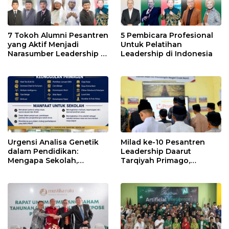
7 Tokoh Alumni Pesantren
5 Pembicara Profesional
yang Aktif Menjadi
Untuk Pelatihan
Narasumber Leadership di
Leadership di Indonesia
Indonesia
Urgensi Analisa Genetik
Milad ke-10 Pesantren
dalam Pendidikan:
Leadership Daarut
Mengapa Sekolah,
Tarqiyah Primago,
Pesantren, dan Perguruan
Pimpinan Pesantren
Tinggi Perlu
Ingatkan Spirit Tebar
Menggunakan
Manfaat Tanpa Batas
PRIMAGEN.id