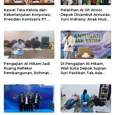
Kawal Tata Kelola dan
Pelatihan AI GP Ansor
Keberlanjutan Korporasi,
Depok Disambut Antusias,
Presiden Komisaris PT
Yuni Indriany: Anak Muda
Mustika Ratu Tbk Perkuat
Harus Jadi Pencipta
Langkah Menuju Pasar
Teknologi
Global
Pengajian Al-Hikam Jadi
Di Pengajian Al-Hikam,
Ruang Refleksi
Wali Kota Depok Supian
Pembangunan, Rohmat
Suri Pastikan Tak Ada
Rospari: Mari Menilai
Anak Putus Sekolah
Secara Utuh