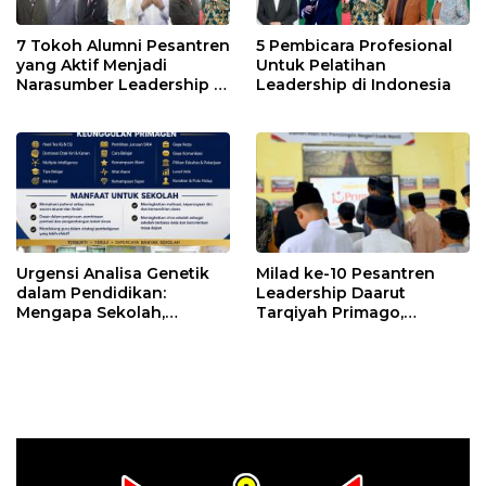
7 Tokoh Alumni Pesantren
5 Pembicara Profesional
yang Aktif Menjadi
Untuk Pelatihan
Narasumber Leadership di
Leadership di Indonesia
Indonesia
Urgensi Analisa Genetik
Milad ke-10 Pesantren
dalam Pendidikan:
Leadership Daarut
Mengapa Sekolah,
Tarqiyah Primago,
Pesantren, dan Perguruan
Pimpinan Pesantren
Tinggi Perlu
Ingatkan Spirit Tebar
Menggunakan
Manfaat Tanpa Batas
PRIMAGEN.id