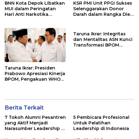
BNN Kota Depok Libatkan
KSR PMI Unit PPGI Sukses
MUI dalam Peringatan
Selenggarakan Donor
Hari Anti Narkotika
Darah dalam Rangka Dies
Internasional 2026,
Natalis ke-24 PPGI
Rohmat Rospari:
Pencegahan Dimulai dari
Taruna Ikrar: Integritas
Keluarga
dan Mentalitas ASN Kunci
Transformasi BPOM
Menuju Institusi
Tepercaya.
Taruna Ikrar: Presiden
Prabowo Apresiasi Kinerja
BPOM, Pengakuan WHO
Listed Authority Perkuat
Reputasi Indonesia
Berita Terkait
7 Tokoh Alumni Pesantren
5 Pembicara Profesional
yang Aktif Menjadi
Untuk Pelatihan
Narasumber Leadership di
Leadership di Indonesia
Indonesia