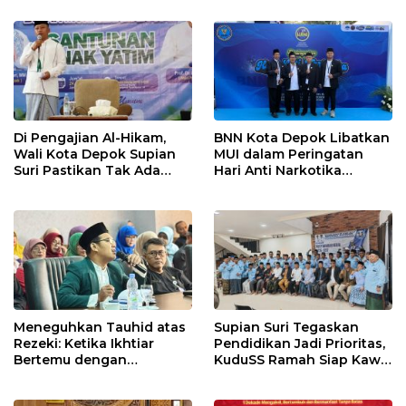
Teknologi
Secara Utuh
Di Pengajian Al-Hikam,
BNN Kota Depok Libatkan
Wali Kota Depok Supian
MUI dalam Peringatan
Suri Pastikan Tak Ada
Hari Anti Narkotika
Anak Putus Sekolah
Internasional 2026,
Rohmat Rospari:
Pencegahan Dimulai dari
Keluarga
Meneguhkan Tauhid atas
Supian Suri Tegaskan
Rezeki: Ketika Ikhtiar
Pendidikan Jadi Prioritas,
Bertemu dengan
KuduSS Ramah Siap Kawal
Keyakinan
Program Kerakyatan
Pemkot Depok