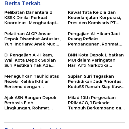
Berita Terkait
Pelibatan Danantara di
Kawal Tata Kelola dan
KSSK Dinilai Perkuat
Keberlanjutan Korporasi,
Koordinasi Menghadapi
Presiden Komisaris PT
Risiko Ekonomi Global
Mustika Ratu Tbk Perkuat
Langkah Menuju Pasar
Pelatihan AI GP Ansor
Pengajian Al-Hikam Jadi
Global
Depok Disambut Antusias,
Ruang Refleksi
Yuni Indriany: Anak Muda
Pembangunan, Rohmat
Harus Jadi Pencipta
Rospari: Mari Menilai
Teknologi
Secara Utuh
Di Pengajian Al-Hikam,
BNN Kota Depok Libatkan
Wali Kota Depok Supian
MUI dalam Peringatan
Suri Pastikan Tak Ada
Hari Anti Narkotika
Anak Putus Sekolah
Internasional 2026,
Rohmat Rospari:
Meneguhkan Tauhid atas
Supian Suri Tegaskan
Pencegahan Dimulai dari
Rezeki: Ketika Ikhtiar
Pendidikan Jadi Prioritas,
Keluarga
Bertemu dengan
KuduSS Ramah Siap Kawal
Keyakinan
Program Kerakyatan
Pemkot Depok
Ajak ASN Bangun Depok
Milad 10th Pergerakan
Berbasis Fiqh
PRIMAGO, 1 Dekade
Lingkungan, Rohmat
Tumbuh Berkembang dan
Rospari Tawarkan
Bermanfaat Tanpa Batas
Kurikulum untuk PAUD
hingga SMP