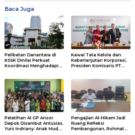
Baca Juga
Pelibatan Danantara di
Kawal Tata Kelola dan
KSSK Dinilai Perkuat
Keberlanjutan Korporasi,
Koordinasi Menghadapi
Presiden Komisaris PT
Risiko Ekonomi Global
Mustika Ratu Tbk Perkuat
Langkah Menuju Pasar
Global
Pelatihan AI GP Ansor
Pengajian Al-Hikam Jadi
Depok Disambut Antusias,
Ruang Refleksi
Yuni Indriany: Anak Muda
Pembangunan, Rohmat
Harus Jadi Pencipta
Rospari: Mari Menilai