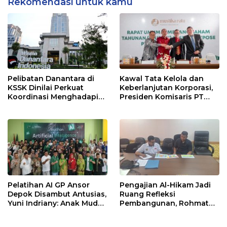
Rekomendasi untuk kamu
Pelibatan Danantara di
Kawal Tata Kelola dan
KSSK Dinilai Perkuat
Keberlanjutan Korporasi,
Koordinasi Menghadapi
Presiden Komisaris PT
Risiko Ekonomi Global
Mustika Ratu Tbk Perkuat
Langkah Menuju Pasar
Global
Pelatihan AI GP Ansor
Pengajian Al-Hikam Jadi
Depok Disambut Antusias,
Ruang Refleksi
Yuni Indriany: Anak Muda
Pembangunan, Rohmat
Harus Jadi Pencipta
Rospari: Mari Menilai
Teknologi
Secara Utuh