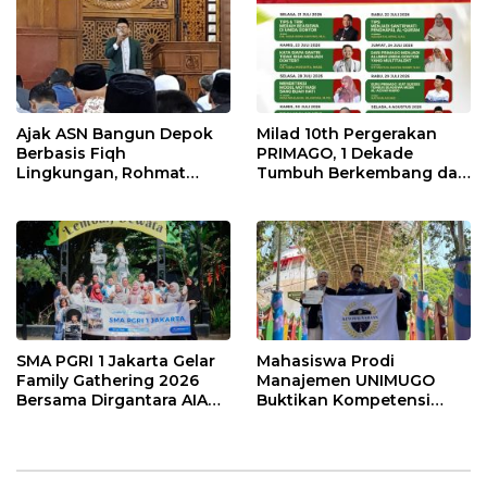
Ajak ASN Bangun Depok
Milad 10th Pergerakan
Berbasis Fiqh
PRIMAGO, 1 Dekade
Lingkungan, Rohmat
Tumbuh Berkembang dan
Rospari Tawarkan
Bermanfaat Tanpa Batas
Kurikulum untuk PAUD
hingga SMP
SMA PGRI 1 Jakarta Gelar
Mahasiswa Prodi
Family Gathering 2026
Manajemen UNIMUGO
Bersama Dirgantara AIA
Buktikan Kompetensi
Tour Travel Depok
Bisnis, Sukses Raih Juara 3
Bisnis Craft MCEBI 2026