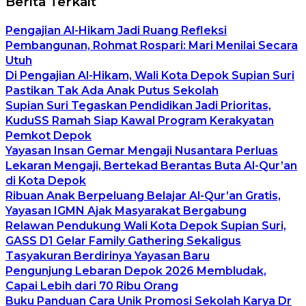
Berita Terkait
Pengajian Al-Hikam Jadi Ruang Refleksi
Pembangunan, Rohmat Rospari: Mari Menilai Secara
Utuh
Di Pengajian Al-Hikam, Wali Kota Depok Supian Suri
Pastikan Tak Ada Anak Putus Sekolah
Supian Suri Tegaskan Pendidikan Jadi Prioritas,
KuduSS Ramah Siap Kawal Program Kerakyatan
Pemkot Depok
Yayasan Insan Gemar Mengaji Nusantara Perluas
Lekaran Mengaji, Bertekad Berantas Buta Al-Qur’an
di Kota Depok
Ribuan Anak Berpeluang Belajar Al-Qur’an Gratis,
Yayasan IGMN Ajak Masyarakat Bergabung
Relawan Pendukung Wali Kota Depok Supian Suri,
GASS D1 Gelar Family Gathering Sekaligus
Tasyakuran Berdirinya Yayasan Baru
Pengunjung Lebaran Depok 2026 Membludak,
Capai Lebih dari 70 Ribu Orang
Buku Panduan Cara Unik Promosi Sekolah Karya Dr