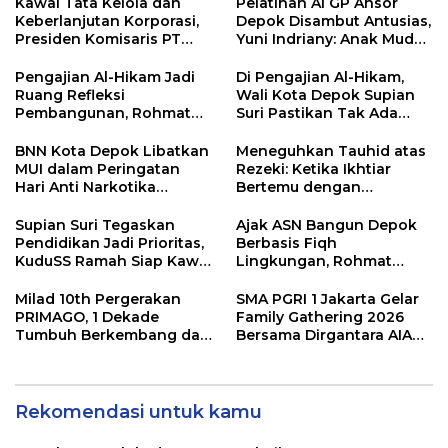
Kawal Tata Kelola dan
Pelatihan AI GP Ansor
Keberlanjutan Korporasi,
Depok Disambut Antusias,
Presiden Komisaris PT
Yuni Indriany: Anak Muda
Mustika Ratu Tbk Perkuat
Harus Jadi Pencipta
Langkah Menuju Pasar
Teknologi
Pengajian Al-Hikam Jadi
Di Pengajian Al-Hikam,
Global
Ruang Refleksi
Wali Kota Depok Supian
Pembangunan, Rohmat
Suri Pastikan Tak Ada
Rospari: Mari Menilai
Anak Putus Sekolah
Secara Utuh
BNN Kota Depok Libatkan
Meneguhkan Tauhid atas
MUI dalam Peringatan
Rezeki: Ketika Ikhtiar
Hari Anti Narkotika
Bertemu dengan
Internasional 2026,
Keyakinan
Rohmat Rospari:
Supian Suri Tegaskan
Ajak ASN Bangun Depok
Pencegahan Dimulai dari
Pendidikan Jadi Prioritas,
Berbasis Fiqh
Keluarga
KuduSS Ramah Siap Kawal
Lingkungan, Rohmat
Program Kerakyatan
Rospari Tawarkan
Pemkot Depok
Kurikulum untuk PAUD
Milad 10th Pergerakan
SMA PGRI 1 Jakarta Gelar
hingga SMP
PRIMAGO, 1 Dekade
Family Gathering 2026
Tumbuh Berkembang dan
Bersama Dirgantara AIA
Bermanfaat Tanpa Batas
Tour Travel Depok
Rekomendasi untuk kamu