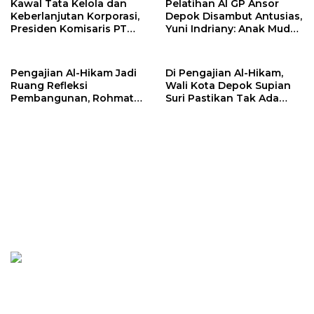
Kawal Tata Kelola dan
Pelatihan AI GP Ansor
Keberlanjutan Korporasi,
Depok Disambut Antusias,
Presiden Komisaris PT
Yuni Indriany: Anak Muda
Mustika Ratu Tbk Perkuat
Harus Jadi Pencipta
Langkah Menuju Pasar
Teknologi
Global
Pengajian Al-Hikam Jadi
Di Pengajian Al-Hikam,
Ruang Refleksi
Wali Kota Depok Supian
Pembangunan, Rohmat
Suri Pastikan Tak Ada
Rospari: Mari Menilai
Anak Putus Sekolah
Secara Utuh