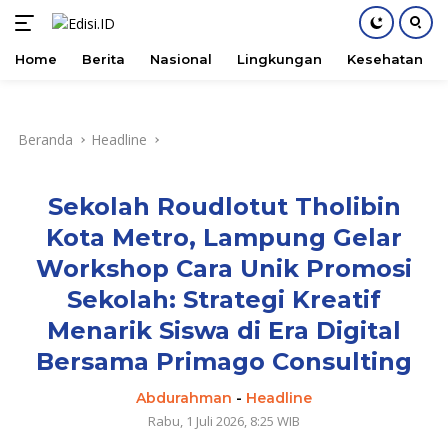
Home
Berita
Nasional
Lingkungan
Kesehatan
Langsung
ke
konten
Beranda
Headline
Sekolah Roudlotut Tholibin
Kota Metro, Lampung Gelar
Workshop Cara Unik Promosi
Sekolah: Strategi Kreatif
Menarik Siswa di Era Digital
Bersama Primago Consulting
Abdurahman
-
Headline
Rabu, 1 Juli 2026, 8:25 WIB