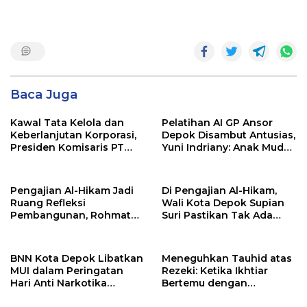
Baca Juga
Kawal Tata Kelola dan
Pelatihan AI GP Ansor
Keberlanjutan Korporasi,
Depok Disambut Antusias,
Presiden Komisaris PT
Yuni Indriany: Anak Muda
Mustika Ratu Tbk Perkuat
Harus Jadi Pencipta
Langkah Menuju Pasar
Teknologi
Global
Pengajian Al-Hikam Jadi
Di Pengajian Al-Hikam,
Ruang Refleksi
Wali Kota Depok Supian
Pembangunan, Rohmat
Suri Pastikan Tak Ada
Rospari: Mari Menilai
Anak Putus Sekolah
Secara Utuh
BNN Kota Depok Libatkan
Meneguhkan Tauhid atas
MUI dalam Peringatan
Rezeki: Ketika Ikhtiar
Hari Anti Narkotika
Bertemu dengan
Internasional 2026,
Keyakinan