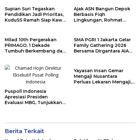
Rohmat Rospari:
Pencegahan Dimulai dari
Supian Suri Tegaskan
Ajak ASN Bangun Depok
Keluarga
Pendidikan Jadi Prioritas,
Berbasis Fiqh
KuduSS Ramah Siap Kawal
Lingkungan, Rohmat
Program Kerakyatan
Rospari Tawarkan
Pemkot Depok
Kurikulum untuk PAUD
hingga SMP
Milad 10th Pergerakan
SMA PGRI 1 Jakarta Gelar
PRIMAGO, 1 Dekade
Family Gathering 2026
Tumbuh Berkembang dan
Bersama Dirgantara AIA
Bermanfaat Tanpa Batas
Tour Travel Depok
Yayasan Insan Gemar
Mengaji Nusantara
Perluas Lekaran Mengaji,
Bertekad Berantas Buta
Puspoll Indonesia
Al-Qur’an di Kota Depok
Apresiasi Presiden
Evaluasi MBG, Tunjukkan
Pemerintah Responsif
terhadap Aspirasi Publik
Berita Terkait