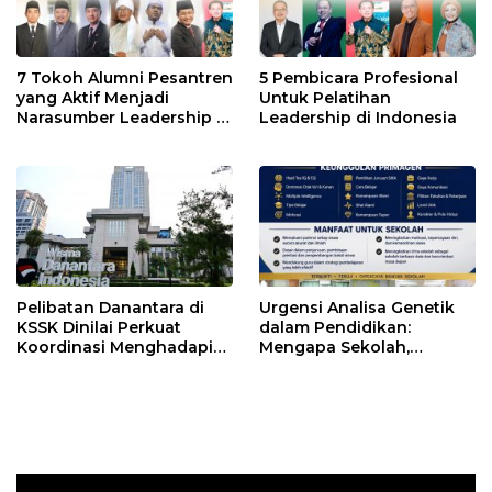
7 Tokoh Alumni Pesantren
5 Pembicara Profesional
yang Aktif Menjadi
Untuk Pelatihan
Narasumber Leadership di
Leadership di Indonesia
Indonesia
Pelibatan Danantara di
Urgensi Analisa Genetik
KSSK Dinilai Perkuat
dalam Pendidikan:
Koordinasi Menghadapi
Mengapa Sekolah,
Risiko Ekonomi Global
Pesantren, dan Perguruan
Tinggi Perlu
Menggunakan
PRIMAGEN.id