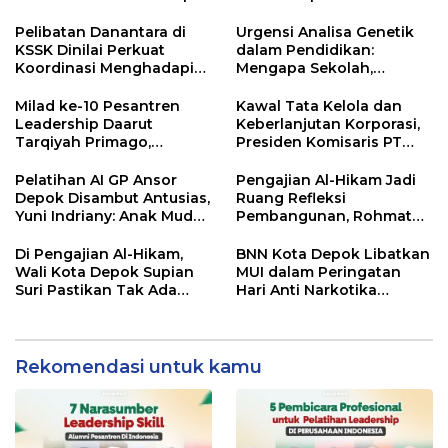
Indonesia
Pelibatan Danantara di
Urgensi Analisa Genetik
KSSK Dinilai Perkuat
dalam Pendidikan:
Koordinasi Menghadapi
Mengapa Sekolah,
Risiko Ekonomi Global
Pesantren, dan Perguruan
Tinggi Perlu
Milad ke-10 Pesantren
Kawal Tata Kelola dan
Menggunakan
Leadership Daarut
Keberlanjutan Korporasi,
PRIMAGEN.id
Tarqiyah Primago,
Presiden Komisaris PT
Pimpinan Pesantren
Mustika Ratu Tbk Perkuat
Ingatkan Spirit Tebar
Langkah Menuju Pasar
Pelatihan AI GP Ansor
Pengajian Al-Hikam Jadi
Manfaat Tanpa Batas
Global
Depok Disambut Antusias,
Ruang Refleksi
Yuni Indriany: Anak Muda
Pembangunan, Rohmat
Harus Jadi Pencipta
Rospari: Mari Menilai
Teknologi
Secara Utuh
Di Pengajian Al-Hikam,
BNN Kota Depok Libatkan
Wali Kota Depok Supian
MUI dalam Peringatan
Suri Pastikan Tak Ada
Hari Anti Narkotika
Anak Putus Sekolah
Internasional 2026,
Rohmat Rospari:
Pencegahan Dimulai dari
Keluarga
Rekomendasi untuk kamu