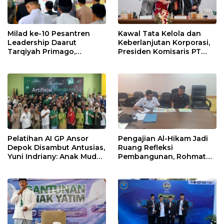
Milad ke-10 Pesantren
Kawal Tata Kelola dan
Leadership Daarut
Keberlanjutan Korporasi,
Tarqiyah Primago,
Presiden Komisaris PT
Pimpinan Pesantren
Mustika Ratu Tbk Perkuat
Ingatkan Spirit Tebar
Langkah Menuju Pasar
Manfaat Tanpa Batas
Global
Pelatihan AI GP Ansor
Pengajian Al-Hikam Jadi
Depok Disambut Antusias,
Ruang Refleksi
Yuni Indriany: Anak Muda
Pembangunan, Rohmat
Harus Jadi Pencipta
Rospari: Mari Menilai
Teknologi
Secara Utuh