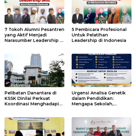
7 Tokoh Alumni Pesantren
5 Pembicara Profesional
yang Aktif Menjadi
Untuk Pelatihan
Narasumber Leadership di
Leadership di Indonesia
Indonesia
Pelibatan Danantara di
Urgensi Analisa Genetik
KSSK Dinilai Perkuat
dalam Pendidikan:
Koordinasi Menghadapi
Mengapa Sekolah,
Risiko Ekonomi Global
Pesantren, dan Perguruan
Tinggi Perlu
Menggunakan
PRIMAGEN.id