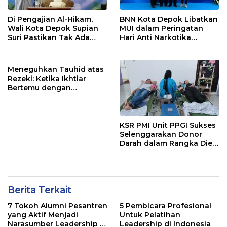
Di Pengajian Al-Hikam,
BNN Kota Depok Libatkan
Wali Kota Depok Supian
MUI dalam Peringatan
Suri Pastikan Tak Ada
Hari Anti Narkotika
Anak Putus Sekolah
Internasional 2026,
Rohmat Rospari:
Pencegahan Dimulai dari
Meneguhkan Tauhid atas
Keluarga
Rezeki: Ketika Ikhtiar
Bertemu dengan
Keyakinan
KSR PMI Unit PPGI Sukses
Selenggarakan Donor
Darah dalam Rangka Dies
Natalis ke-24 PPGI
Berita Terkait
7 Tokoh Alumni Pesantren
5 Pembicara Profesional
yang Aktif Menjadi
Untuk Pelatihan
Narasumber Leadership di
Leadership di Indonesia