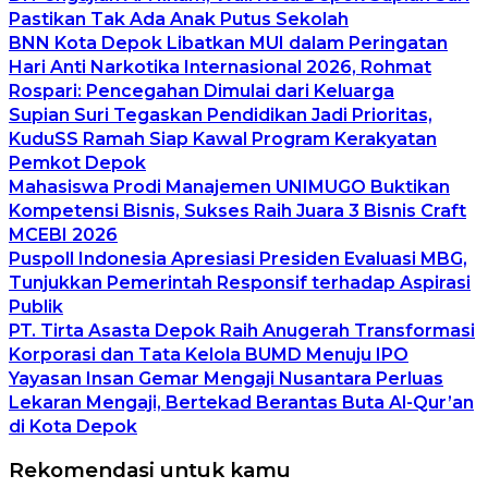
Pastikan Tak Ada Anak Putus Sekolah
BNN Kota Depok Libatkan MUI dalam Peringatan
Hari Anti Narkotika Internasional 2026, Rohmat
Rospari: Pencegahan Dimulai dari Keluarga
Supian Suri Tegaskan Pendidikan Jadi Prioritas,
KuduSS Ramah Siap Kawal Program Kerakyatan
Pemkot Depok
Mahasiswa Prodi Manajemen UNIMUGO Buktikan
Kompetensi Bisnis, Sukses Raih Juara 3 Bisnis Craft
MCEBI 2026
Puspoll Indonesia Apresiasi Presiden Evaluasi MBG,
Tunjukkan Pemerintah Responsif terhadap Aspirasi
Publik
PT. Tirta Asasta Depok Raih Anugerah Transformasi
Korporasi dan Tata Kelola BUMD Menuju IPO
Yayasan Insan Gemar Mengaji Nusantara Perluas
Lekaran Mengaji, Bertekad Berantas Buta Al-Qur’an
di Kota Depok
Rekomendasi untuk kamu