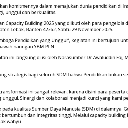
askan komitmennya dalam memajukan dunia pendidikan di I
, unggul dan berkualitas.
 Capacity Building 2025 yang diikuti oleh para pengelola 
aten Lebak, Banten 42362, Sabtu 29 November 2025.
ga Pendidikan yang Unggul”, kegiatan ini bertujuan unt
di bawah naungan YBM PLN.
tan ini langsung di isi oleh Narasumber Dr Awaluddin Faj, M
ng strategis bagi seluruh SDM bahwa Pendidikan bukan sek
formasi ini sangat relevan, karena disini para peserta d
unggul. Sinergi dan kolaborasi menjadi kunci yang kami pela
ak pada kualitas Sumber Daya Manusia (SDM) di dalamnya,
ertumbuh dan integritas tinggi. Melalui capacity building 
apak wahyu