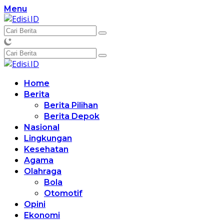
Langsung
Menu
ke
konten
Home
Berita
Berita Pilihan
Berita Depok
Nasional
Lingkungan
Kesehatan
Agama
Olahraga
Bola
Otomotif
Opini
Ekonomi