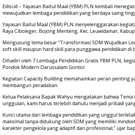
Edisi.id – Yayasan Baitul Maal (YBM) PLN kembali meneg
mewujudkan lembaga pendidikan yang berdaya saing tinggi
Yayasan Baitul Maal (YBM) PLN menyelenggarakan kegiatan
Raya Ciboleger, Bojong Menteng, Kec. Leuwidamar, Kabup
Mengusung tema besar “Transformasi SDM Wujudkan Lemba
soft skill maupun hard skill para punggawa pendidikan 
Dihadiri oleh 7 Lembaga Pendidikan Gratis YBM PLN, kegia
Pondok Modern Darussalam Gontor.
Kegiatan Capacity Building memahamkan peran penting ya
membangun peradaban.
Ketua Pelaksana Bapak Wahyu mengatakan bahwa Tema trans
unggulan, kami harus terlebih dahulu menjadi pribadi yang 
Kunci utama dari lembaga pendidikan yang unggul terlet
maksimal tanpa didukung oleh SDM yang memiliki mindset b
karakter pengelola yang adaptif dan profesional,” ujar b