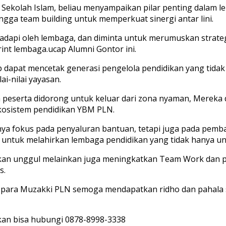
 Sekolah Islam, beliau menyampaikan pilar penting dalam le
gga team building untuk memperkuat sinergi antar lini.
ihadapi oleh lembaga, dan diminta untuk merumuskan strat
nt lembaga.ucap Alumni Gontor ini.
apat mencetak generasi pengelola pendidikan yang tidak ha
ai-nilai yayasan.
ra peserta didorong untuk keluar dari zona nyaman, Mereka 
ekosistem pendidikan YBM PLN.
nya fokus pada penyaluran bantuan, tetapi juga pada pem
 untuk melahirkan lembaga pendidikan yang tidak hanya ung
kan unggul melainkan juga meningkatkan Team Work dan p
s.
a para Muzakki PLN semoga mendapatkan ridho dan pahala s
ikan bisa hubungi 0878-8998-3338