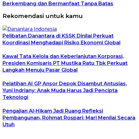
Berkembang dan Bermanfaat Tanpa Batas
Rekomendasi untuk kamu
Pelibatan Danantara di KSSK Dinilai Perkuat
Koordinasi Menghadapi Risiko Ekonomi Global
Kawal Tata Kelola dan Keberlanjutan Korporasi,
Presiden Komisaris PT Mustika Ratu Tbk Perkuat
Langkah Menuju Pasar Global
Pelatihan AI GP Ansor Depok Disambut Antusias,
Yuni Indriany: Anak Muda Harus Jadi Pencipta
Teknologi
Pengajian Al-Hikam Jadi Ruang Refleksi
Pembangunan, Rohmat Rospari: Mari Menilai Secara
Utuh