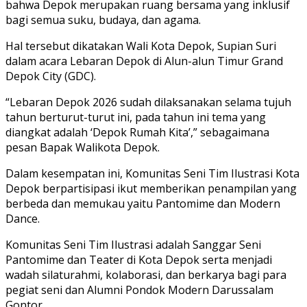
bahwa Depok merupakan ruang bersama yang inklusif
bagi semua suku, budaya, dan agama.
Hal tersebut dikatakan Wali Kota Depok, Supian Suri
dalam acara Lebaran Depok di Alun-alun Timur Grand
Depok City (GDC).
“Lebaran Depok 2026 sudah dilaksanakan selama tujuh
tahun berturut-turut ini, pada tahun ini tema yang
diangkat adalah ‘Depok Rumah Kita’,” sebagaimana
pesan Bapak Walikota Depok.
Dalam kesempatan ini, Komunitas Seni Tim Ilustrasi Kota
Depok berpartisipasi ikut memberikan penampilan yang
berbeda dan memukau yaitu Pantomime dan Modern
Dance.
Komunitas Seni Tim Ilustrasi adalah Sanggar Seni
Pantomime dan Teater di Kota Depok serta menjadi
wadah silaturahmi, kolaborasi, dan berkarya bagi para
pegiat seni dan Alumni Pondok Modern Darussalam
Gontor.