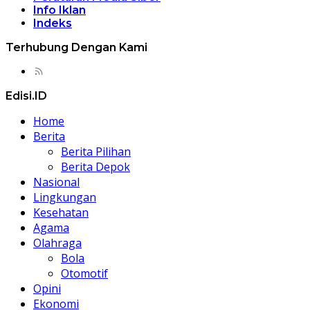
Info Iklan
Indeks
Terhubung Dengan Kami
Edisi.ID
Home
Berita
Berita Pilihan
Berita Depok
Nasional
Lingkungan
Kesehatan
Agama
Olahraga
Bola
Otomotif
Opini
Ekonomi