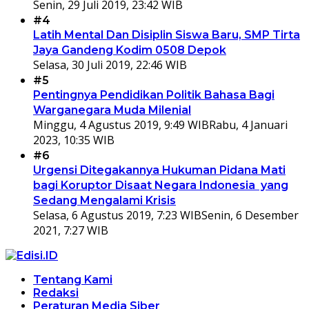
Senin, 29 Juli 2019, 23:42 WIB
#4
Latih Mental Dan Disiplin Siswa Baru, SMP Tirta
Jaya Gandeng Kodim 0508 Depok
Selasa, 30 Juli 2019, 22:46 WIB
#5
Pentingnya Pendidikan Politik Bahasa Bagi
Warganegara Muda Milenial
Minggu, 4 Agustus 2019, 9:49 WIB
Rabu, 4 Januari
2023, 10:35 WIB
#6
Urgensi Ditegakannya Hukuman Pidana Mati
bagi Koruptor Disaat Negara Indonesia yang
Sedang Mengalami Krisis
Selasa, 6 Agustus 2019, 7:23 WIB
Senin, 6 Desember
2021, 7:27 WIB
Tentang Kami
Redaksi
Peraturan Media Siber