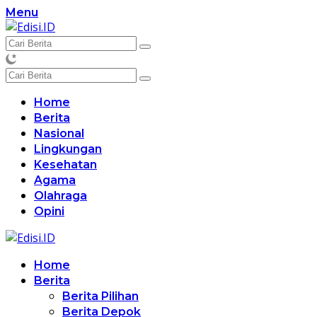
Langsung
Menu
ke
konten
Home
Berita
Nasional
Lingkungan
Kesehatan
Agama
Olahraga
Opini
Home
Berita
Berita Pilihan
Berita Depok