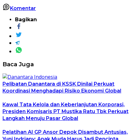
Komentar
Bagikan
Baca Juga
Pelibatan Danantara di KSSK Dinilai Perkuat
Koordinasi Menghadapi Risiko Ekonomi Global
Kawal Tata Kelola dan Keberlanjutan Korporasi,
Presiden Komisaris PT Mustika Ratu Tbk Perkuat
Langkah Menuju Pasar Global
Pelatihan AI GP Ansor Depok Disambut Antusias,
Yuni Indriany: Anak Muda Harus Jadi Pencipta