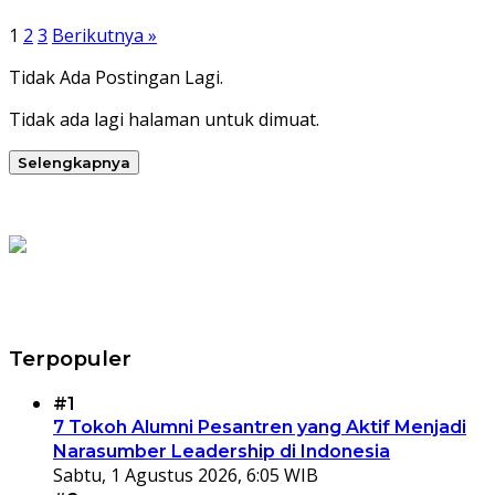
Paginasi
1
2
3
Berikutnya »
pos
Tidak Ada Postingan Lagi.
Tidak ada lagi halaman untuk dimuat.
Selengkapnya
Terpopuler
#1
7 Tokoh Alumni Pesantren yang Aktif Menjadi
Narasumber Leadership di Indonesia
Sabtu, 1 Agustus 2026, 6:05 WIB