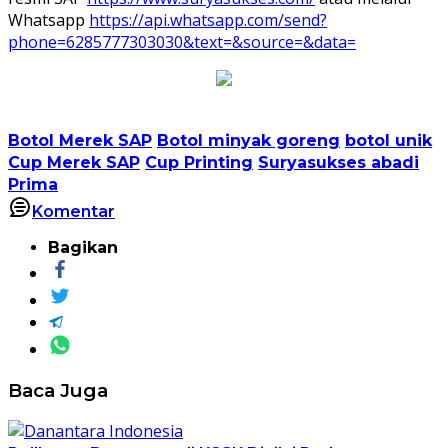
Whatsapp
https://api.whatsapp.com/send?
phone=6285777303030&text=&source=&data=
Botol Merek SAP
Botol minyak goreng
botol unik
Cup Merek SAP
Cup Printing
Suryasukses abadi
Prima
Komentar
Bagikan
Baca Juga